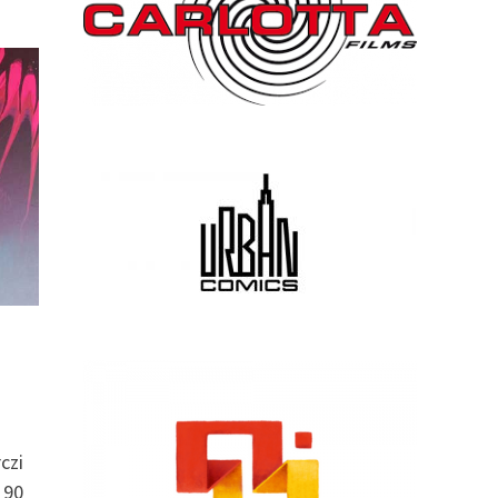
czi
 90