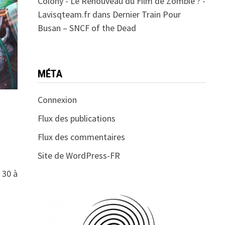
Colony - Le Renouveau du Film de Zombie ? -
Lavisqteam.fr
dans
Dernier Train Pour
Busan – SNCF of the Dead
MÉTA
Connexion
Flux des publications
Flux des commentaires
Site de WordPress-FR
 30 à