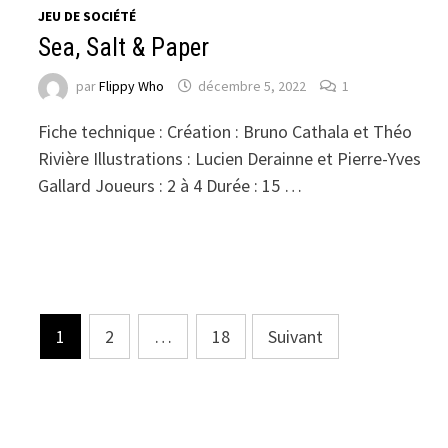
JEU DE SOCIÉTÉ
Sea, Salt & Paper
par
Flippy Who
décembre 5, 2022
1
Fiche technique : Création : Bruno Cathala et Théo
Rivière Illustrations : Lucien Derainne et Pierre-Yves
Gallard Joueurs : 2 à 4 Durée : 15 …
Navigation
1
2
…
18
Suivant
des
articles