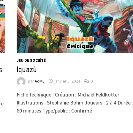
JEU DE SOCIÉTÉ
s
Iquazù
par
AqME
janvier 5, 2024
0
Fiche technique : Création : Michael Feldkötter
Illustrations : Stephanie Böhm Joueurs : 2 à 4 Durée :
re
60 minutes Type/public : Confirmé …