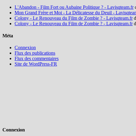
L'Abandon - Film Fort ou Aubaine Politique ? - Lavisqteam.fr
Mon Grand Frère et Moi - La Délicatesse du Deuil - Lavisqtea
Colony - Le Renouveau du Film de Zombie ? - Lavisqteam.fr
d
Colony - Le Renouveau du Film de Zombie ? - Lavisqteam.fr
d
Méta
Connexion
Flux des publications
Flux des commentaires
Site de WordPress-FR
Connexion