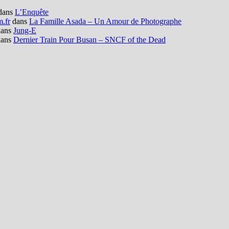
dans
L’Enquête
m.fr
dans
La Famille Asada – Un Amour de Photographe
ans
Jung-E
ans
Dernier Train Pour Busan – SNCF of the Dead