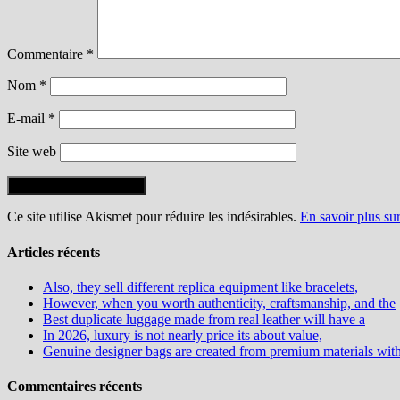
Commentaire
*
Nom
*
E-mail
*
Site web
Ce site utilise Akismet pour réduire les indésirables.
En savoir plus su
Articles récents
Also, they sell different replica equipment like bracelets,
However, when you worth authenticity, craftsmanship, and the
Best duplicate luggage made from real leather will have a
In 2026, luxury is not nearly price its about value,
Genuine designer bags are created from premium materials wit
Commentaires récents