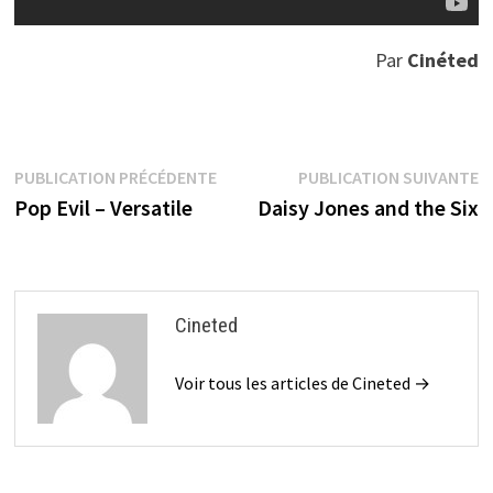
Par
Cinéted
Navigation
Publication
P
PUBLICATION PRÉCÉDENTE
PUBLICATION SUIVANTE
précédente :
s
Pop Evil – Versatile
Daisy Jones and the Six
de
l’article
Cineted
Voir tous les articles de Cineted →