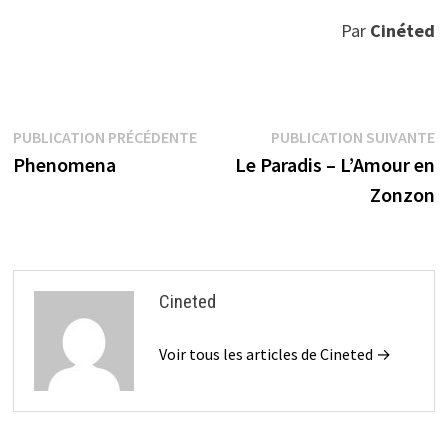
Par
Cinéted
Navigation
Publication
P
PUBLICATION PRÉCÉDENTE
PUBLICATION SUIVANTE
précédente :
s
Phenomena
Le Paradis – L’Amour en
de
Zonzon
l’article
Cineted
Voir tous les articles de Cineted →