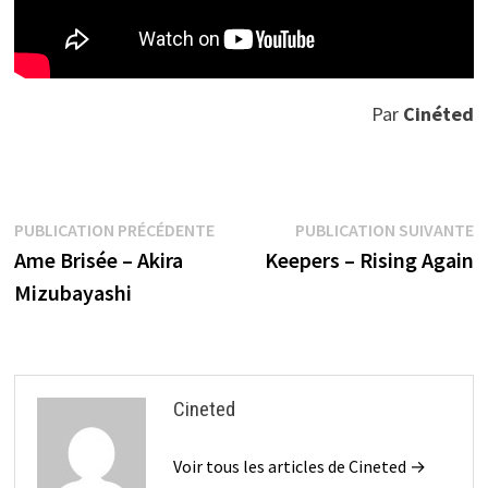
Par
Cinéted
Navigation
Publication
P
PUBLICATION PRÉCÉDENTE
PUBLICATION SUIVANTE
précédente :
s
Ame Brisée – Akira
Keepers – Rising Again
de
Mizubayashi
l’article
Cineted
Voir tous les articles de Cineted →