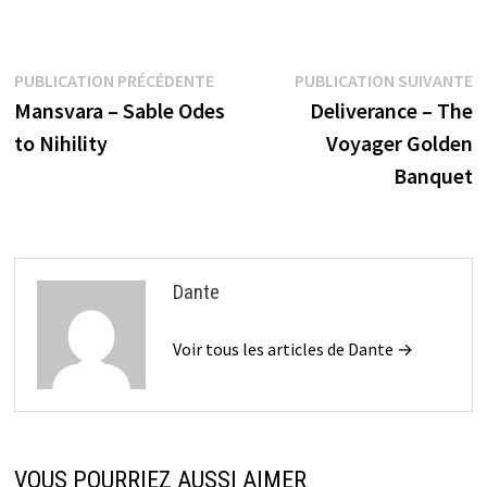
Navigation
Publication
P
PUBLICATION PRÉCÉDENTE
PUBLICATION SUIVANTE
précédente :
s
Mansvara – Sable Odes
Deliverance – The
de
to Nihility
Voyager Golden
l’article
Banquet
Dante
Voir tous les articles de Dante →
VOUS POURRIEZ AUSSI AIMER