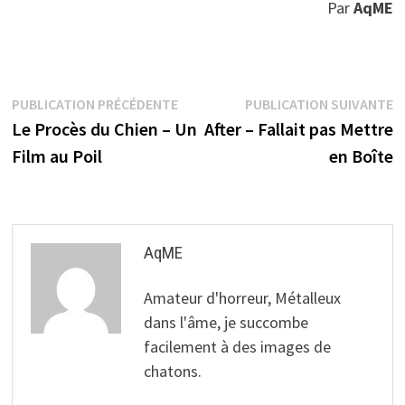
Par
AqME
Navigation
Publication
P
PUBLICATION PRÉCÉDENTE
PUBLICATION SUIVANTE
précédente :
s
Le Procès du Chien – Un
After – Fallait pas Mettre
de
Film au Poil
en Boîte
l’article
AqME
Amateur d'horreur, Métalleux
dans l'âme, je succombe
facilement à des images de
chatons.