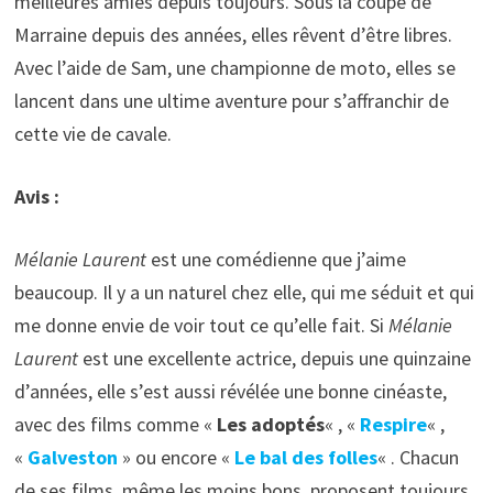
meilleures amies depuis toujours. Sous la coupe de
Marraine depuis des années, elles rêvent d’être libres.
Avec l’aide de Sam, une championne de moto, elles se
lancent dans une ultime aventure pour s’affranchir de
cette vie de cavale.
Avis :
Mélanie Laurent
est une comédienne que j’aime
beaucoup. Il y a un naturel chez elle, qui me séduit et qui
me donne envie de voir tout ce qu’elle fait. Si
Mélanie
Laurent
est une excellente actrice, depuis une quinzaine
d’années, elle s’est aussi révélée une bonne cinéaste,
avec des films comme «
Les adoptés
« , «
Respire
« ,
«
Galveston
» ou encore «
Le bal des folles
« . Chacun
de ses films, même les moins bons, proposent toujours