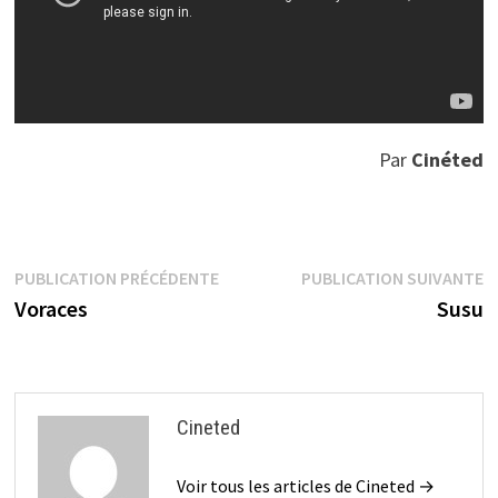
Par
Cinéted
Navigation
Publication
P
PUBLICATION PRÉCÉDENTE
PUBLICATION SUIVANTE
précédente :
s
Voraces
Susu
de
l’article
Cineted
Voir tous les articles de Cineted →