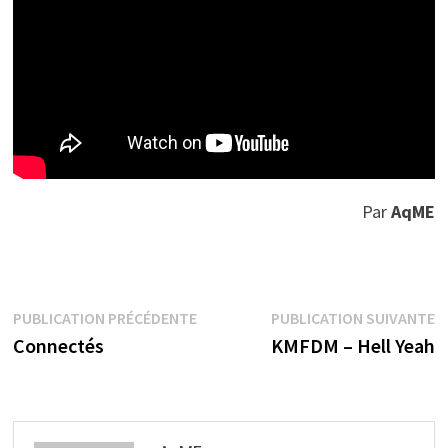
Par
AqME
Navigation
Publication
P
PUBLICATION PRÉCÉDENTE
PUBLICATION SUIVANTE
précédente :
s
Connectés
KMFDM – Hell Yeah
de
l’article