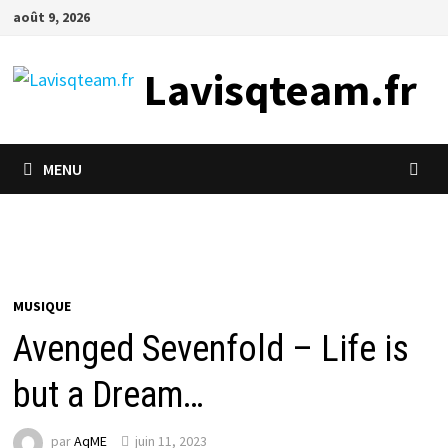
Passer
août 9, 2026
au
contenu
Lavisqteam.fr
MENU
MUSIQUE
Avenged Sevenfold – Life is
but a Dream…
par
AqME
juin 11, 2023