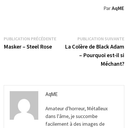
Par
AqME
Navigation
Publication
P
PUBLICATION PRÉCÉDENTE
PUBLICATION SUIVANTE
précédente :
s
Masker – Steel Rose
La Colère de Black Adam
de
– Pourquoi est-il si
l’article
Méchant?
AqME
Amateur d'horreur, Métalleux
dans l'âme, je succombe
facilement à des images de