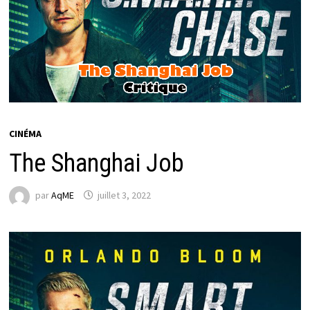
CINÉMA
The Shanghai Job
par
AqME
juillet 3, 2022