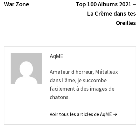
précédente :
s
War Zone
Top 100 Albums 2021 –
de
La Crème dans tes
l’article
Oreilles
AqME
Amateur d'horreur, Métalleux
dans l'âme, je succombe
facilement à des images de
chatons.
Voir tous les articles de AqME →