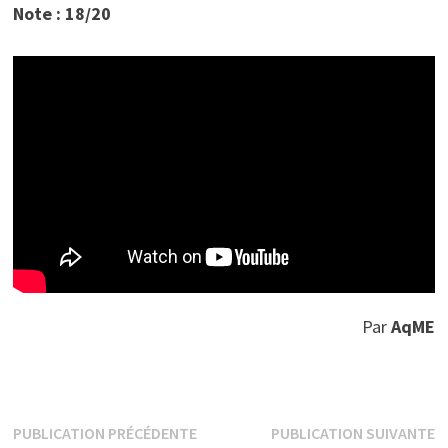
Note : 18/20
Par
AqME
Navigation
Publication
P
PUBLICATION PRÉCÉDENTE
PUBLICATION SUIVANTE