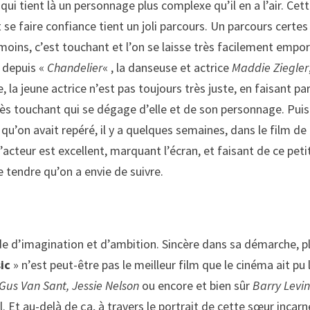
, qui tient là un personnage plus complexe qu’il en a l’air. Cet
 se faire confiance tient un joli parcours. Un parcours certes
oins, c’est touchant et l’on se laisse très facilement empor
e depuis «
Chandelier
« , la danseuse et actrice
Maddie Ziegler
, la jeune actrice n’est pas toujours très juste, en faisant pa
très touchant qui se dégage d’elle et de son personnage. Puis
qu’on avait repéré, il y a quelques semaines, dans le film de
’acteur est excellent, marquant l’écran, et faisant de ce peti
 tendre qu’on a envie de suivre.
de d’imagination et d’ambition. Sincère dans sa démarche, p
ic
» n’est peut-être pas le meilleur film que le cinéma ait pu l
 Gus Van Sant, Jessie Nelson
ou encore et bien sûr
Barry Levi
al. Et au-delà de ça, à travers le portrait de cette sœur incar