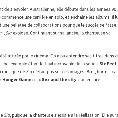
de s’envoler. Australienne, elle débute dans les années 90
e commence une carrière en solo, et enchaîne les albums. Il lu
t une pelletée de collaborations pour que le succès se fasse
r
« ,
Sia
explose. Continuant sur sa lancée, la chanteuse va
été attirée par le cinéma. On a pu entendre ses titres dans 
us bel exemple étant le final incroyable de la série «
Six Feet
 la musique de
Sia
n’était pas sur ces images. Bref, hormis ça
 «
Hunger Games
« , «
Sex and the city
» ou encore
 de
Sia
, puisque la chanteuse s’essaie à la réalisation. Elle aura