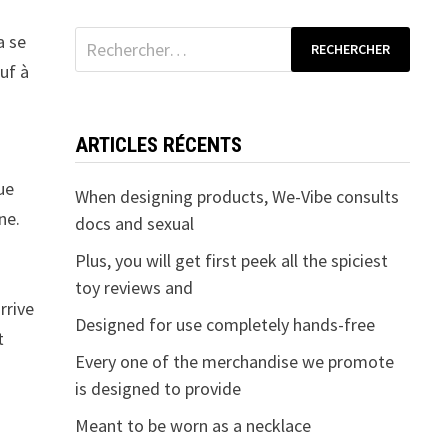
Rechercher :
a se
uf à
ARTICLES RÉCENTS
ue
When designing products, We-Vibe consults
ne.
docs and sexual
Plus, you will get first peek all the spiciest
toy reviews and
rrive
Designed for use completely hands-free
t
Every one of the merchandise we promote
is designed to provide
Meant to be worn as a necklace