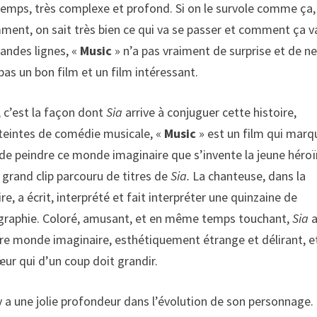
 temps, très complexe et profond. Si on le survole comme ça,
ent, on sait très bien ce qui va se passer et comment ça v
randes lignes, «
Music
» n’a pas vraiment de surprise et de ne
 pas un bon film et un film intéressant.
, c’est la façon dont
Sia
arrive à conjuguer cette histoire,
 teintes de comédie musicale, «
Music
» est un film qui marq
 de peindre ce monde imaginaire que s’invente la jeune héroï
 grand clip parcouru de titres de
Sia.
La chanteuse, dans la
, a écrit, interprété et fait interpréter une quinzaine de
scographie. Coloré, amusant, et en même temps touchant,
Sia
a
ntre monde imaginaire, esthétiquement étrange et délirant, e
sœur qui d’un coup doit grandir.
l y a une jolie profondeur dans l’évolution de son personnage.