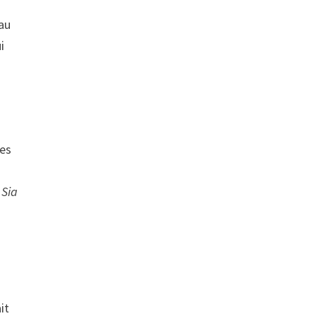
 au
i
des
,
Sia
it