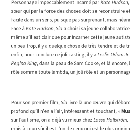
Personnage impeccablement incarné par
Kate Hudson
sœur qui par la force des choses doit se reconstruire et
facile dans un sens, puisque pas surprenant, mais néanm
Face à
Kate Hudson
,
Sia
a choisi sa jeune collaboratric
même s’il est clair que pour incarner cette jeune autiste
un peu trop, il y a quelque chose de très tendre et de 
enfin, pour conclure ce joli casting, il y a
Leslie Odom Jr.
Regina King
, dans la peau de Sam Cooke, et là encore, l
rôle somme toute lambda, un joli rôle et un personnage
Pour son premier film,
Sia
livre là une œuvre qui débor
profond qu’il n’en a l’air, intéressant et touchant, «
Mus
sur l’autisme, on a déjà vu mieux chez
Lasse Hallström,
mais à coup sûr il est l’un de ceux qui est le plus origin