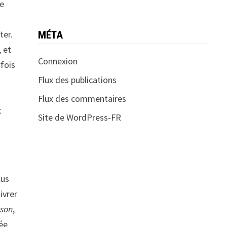
te
ter.
MÉTA
, et
Connexion
rfois
Flux des publications
Flux des commentaires
t
Site de WordPress-FR
lus
ivrer
nson
,
née