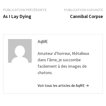
Navigation
Publication
P
PUBLICATION PRÉCÉDENTE
PUBLICATION SUIVANTE
précédente :
s
As I Lay Dying
Cannibal Corpse
de
l’article
AqME
Amateur d'horreur, Métalleux
dans l'âme, je succombe
facilement à des images de
chatons.
Voir tous les articles de AqME →