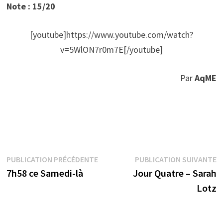
Note : 15/20
[youtube]https://www.youtube.com/watch?
v=5WlON7r0m7E[/youtube]
Par
AqME
Navigation
Publication
P
PUBLICATION PRÉCÉDENTE
PUBLICATION SUIVANTE
précédente :
s
7h58 ce Samedi-là
Jour Quatre – Sarah
de
Lotz
l’article