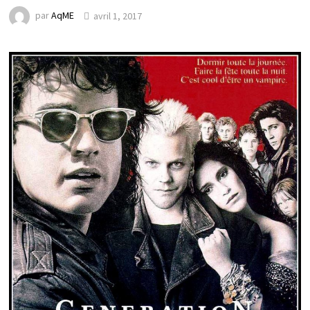
par
AqME
avril 1, 2017