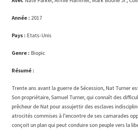
Avec
Nate Parker, Armie Hammer, Mark Boone Jr., C
Année :
2017
Pays :
Etats-Unis
Genre :
Biopic
Résumé :
Trente ans avant la guerre de Sécession, Nat Turner est
Son propriétaire, Samuel Turner, qui connaît des difficul
prêcheur de Nat pour assujettir des esclaves indiscipli
atrocités commises à l’encontre de ses camarades oppr
conçoit un plan qui peut conduire son peuple vers la li