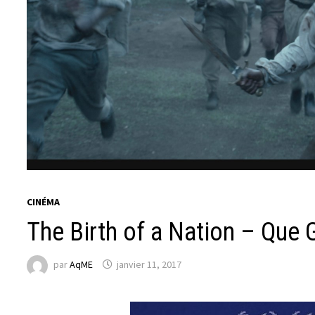
CINÉMA
The Birth of a Nation – Que 
par
AqME
janvier 11, 2017