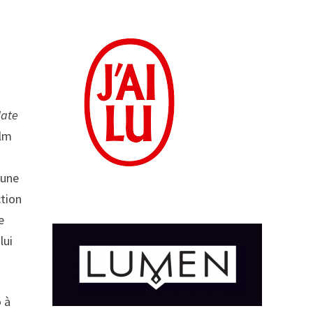
ate
ilm
 une
ction
e
lui
 à