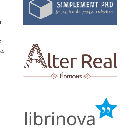
t
t
te