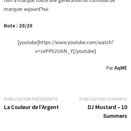
film a marqué toute une génération et continue de
marquer aujourd’hui.
Note : 20/20
[youtube]https://www.youtube.com/watch?
v=zePPh2UAN_Y[/youtube]
Par
AqME
Navigation
Publication
P
PUBLICATION PRÉCÉDENTE
PUBLICATION SUIVANTE
précédente :
s
La Couleur de l’Argent
DJ Mustard – 10
de
Summers
l’article