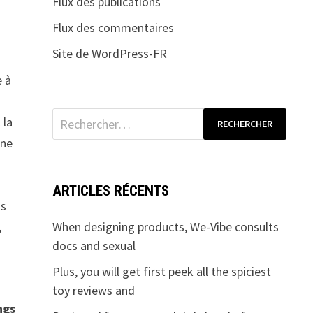
Flux des publications
Flux des commentaires
Site de WordPress-FR
e à
Rechercher :
 la
une
ARTICLES RÉCENTS
us
When designing products, We-Vibe consults
,
docs and sexual
Plus, you will get first peek all the spiciest
toy reviews and
ngs