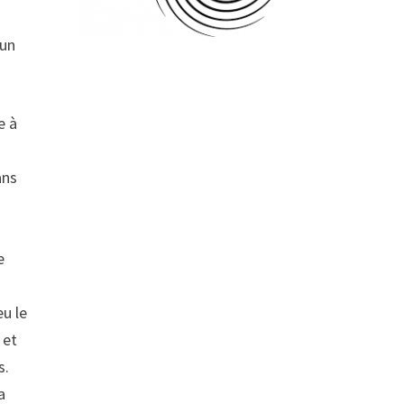
 un
e à
ans
e
eu le
 et
s.
a