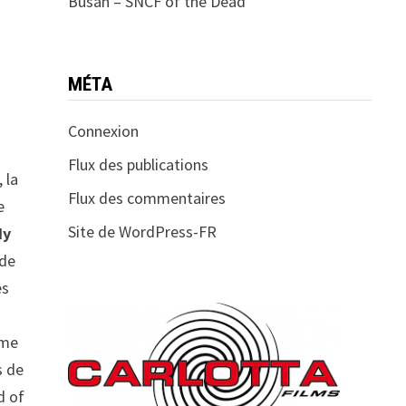
Busan – SNCF of the Dead
MÉTA
Connexion
Flux des publications
 la
Flux des commentaires
e
Site de WordPress-FR
dy
 de
es
mme
s de
d of