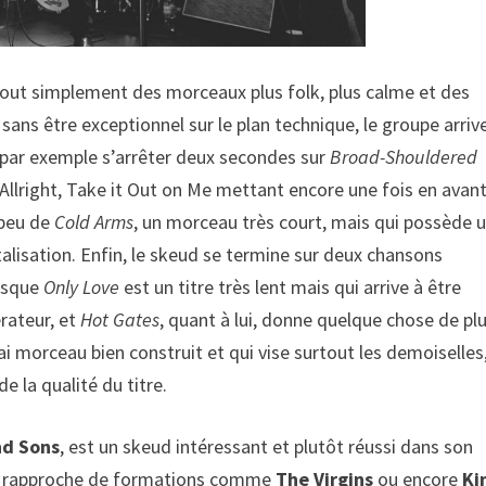
 tout simplement des morceaux plus folk, plus calme et des
sans être exceptionnel sur le plan technique, le groupe arriv
 par exemple s’arrêter deux secondes sur
Broad-Shouldered
s Allright, Take it Out on Me mettant encore une fois en avant
t peu de
Cold Arms
, un morceau très court, mais qui possède 
lisation. Enfin, le skeud se termine sur deux chansons
uisque
Only Love
est un titre très lent mais qui arrive à être
érateur, et
Hot Gates
, quant à lui, donne quelque chose de pl
rai morceau bien construit et qui vise surtout les demoiselles
 la qualité du titre.
d Sons
, est un skeud intéressant et plutôt réussi dans son
pe se rapproche de formations comme
The Virgins
ou encore
Ki