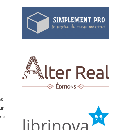
ms
 un
 de