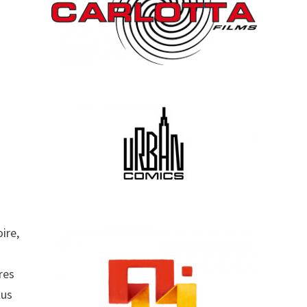
ire,
res
lus