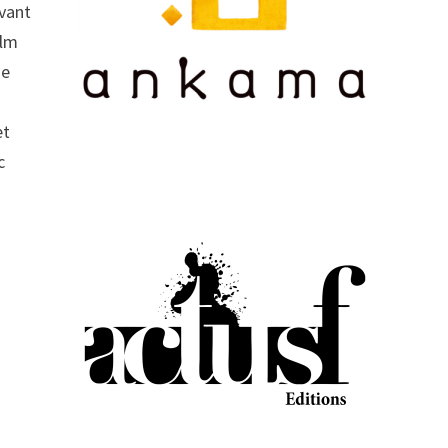
avant
ilm
ie
et
c