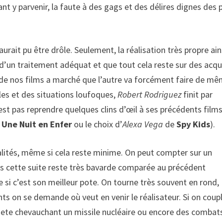
nt y parvenir, la faute à des gags et des délires dignes des 
 aurait pu être drôle. Seulement, la réalisation très propre ain
 d’un traitement adéquat et que tout cela reste sur des acqu
n de nos films a marché que l’autre va forcément faire de mê
les et des situations loufoques,
Robert Rodriguez
finit par
est pas reprendre quelques clins d’œil à ses précédents films
e
Une Nuit en Enfer
ou le choix d’
Alexa Vega
de
Spy Kids
).
alités, même si cela reste minime. On peut compter sur un
ais cette suite reste très bavarde comparée au précédent
si c’est son meilleur pote. On tourne très souvent en rond,
 on se demande où veut en venir le réalisateur. Si on coup
hete chevauchant un missile nucléaire ou encore des combat