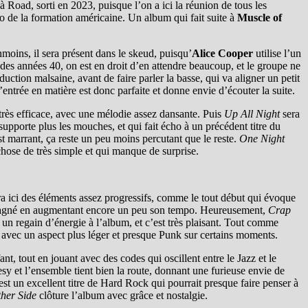
à Road, sorti en 2023, puisque l’on a ici la réunion de tous les
 de la formation américaine. Un album qui fait suite à
Muscle of
nmoins, il sera présent dans le skeud, puisqu’
Alice Cooper
utilise l’un
 des années 40, on est en droit d’en attendre beaucoup, et le groupe ne
uction malsaine, avant de faire parler la basse, qui va aligner un petit
entrée en matière est donc parfaite et donne envie d’écouter la suite.
très efficace, avec une mélodie assez dansante. Puis
Up All Night
sera
supporte plus les mouches, et qui fait écho à un précédent titre du
t marrant, ça reste un peu moins percutant que le reste.
One Night
chose de très simple et qui manque de surprise.
era ici des éléments assez progressifs, comme le tout début qui évoque
it gagné en augmentant encore un peu son tempo. Heureusement,
Crap
 un regain d’énergie à l’album, et c’est très plaisant. Tout comme
, avec un aspect plus léger et presque Punk sur certains moments.
nt, tout en jouant avec des codes qui oscillent entre le Jazz et le
esy et l’ensemble tient bien la route, donnant une furieuse envie de
’est un excellent titre de Hard Rock qui pourrait presque faire penser à
ther Side
clôture l’album avec grâce et nostalgie.