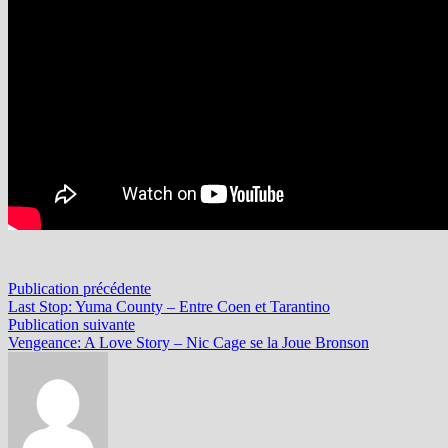
Navigation
Publication
Publication précédente
précédente :
Last Stop: Yuma County – Entre Coen et Tarantino
de
Publication
Publication suivante
l’article
suivante :
Vengeance: A Love Story – Nic Cage se la Joue Bronson