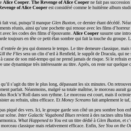
de
Alice Cooper
.
The Revenge of Alice Cooper
ne fait pas succession 
Revenge of Alice Cooper
est considéré comme le huitième album studio
à fait vrai, puisqu’il manque
Glen Buxton
, ce dernier étant décédé. Néa
éments réunis, ainsi qu’une pochette qui renoue avec les films d’horreur
t avec les codes des films d’épouvante.
Alice Cooper
susurre une introd
de toujours en tête ce petit élan sombre qui fait la touche du groupe. L’
’entrée de jeu qui donnera le tempo. Le titre demeure classique, mais 
ill the Flies
sera un clin d’œil à Renfield, le suppôt de Dracula, qui ne 
 cause de son mid-tempo qui ne prend jamais de risque. Si le refrain es
re une dynamique très intéressante au titre. Après, on reste sur quelque 
u’il s’agit du titre le plus long, dépassant les six minutes. On retrouv
nnement parfait. Néanmoins, malgré sa totale maîtrise, le morceau aura
 plus Rock’n’Roll dans son rythme. Le morceau est court, mais il octroie
ster au refrain, ultra efficace. Et
Money Screams
fait amplement le taf
 pas piqué des vers. Ici, le groupe garde son côté un peu sombre bon enfa
 sur scène.
Inter Galactic Vagabond Blues
revient à des racines ultra blu
harmonica.
What Happened to You
est un titre dédié à
Glen Buxton
, et c
n morceau classique mais relativement efficace. Enfin,
See You on the O