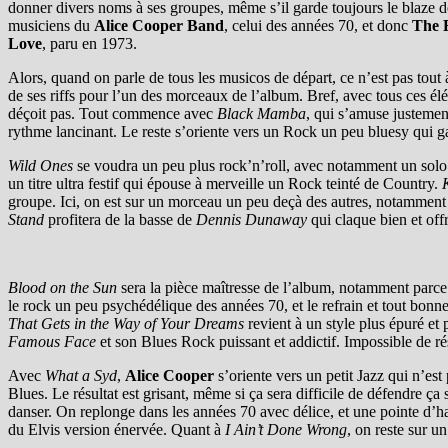
donner divers noms à ses groupes, même s’il garde toujours le blaze 
musiciens du
Alice Cooper Band
, celui des années 70, et donc
The 
Love
, paru en 1973.
Alors, quand on parle de tous les musicos de départ, ce n’est pas tout 
de ses riffs pour l’un des morceaux de l’album. Bref, avec tous ces él
déçoit pas. Tout commence avec
Black Mamba
, qui s’amuse justemen
rythme lancinant. Le reste s’oriente vers un Rock un peu bluesy qui gar
Wild Ones
se voudra un peu plus rock’n’roll, avec notamment un solo d
un titre ultra festif qui épouse à merveille un Rock teinté de Country.
K
groupe. Ici, on est sur un morceau un peu deçà des autres, notamment à
Stand
profitera de la basse de
Dennis Dunaway
qui claque bien et off
Blood on the Sun
sera la pièce maîtresse de l’album, notamment parce q
le rock un peu psychédélique des années 70, et le refrain et tout bo
That Gets in the Way of Your Dreams
revient à un style plus épuré et
Famous Face
et son Blues Rock puissant et addictif. Impossible de rési
Avec
What a Syd
,
Alice Cooper
s’oriente vers un petit Jazz qui n’est
Blues. Le résultat est grisant, même si ça sera difficile de défendre ça
danser. On replonge dans les années 70 avec délice, et une pointe d’
du Elvis version énervée. Quant à
I Ain’t Done Wrong
, on reste sur u