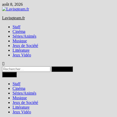
Passer
août 8, 2026
au
contenu
Lavisqteam.fr
Staff
Cinéma
Séries/Animés
Musique
Jeux de Société
Littérature
Jeux Vidéo
Rechercher :
Menu
Staff
Cinéma
Séries/Animés
Musique
Jeux de Société
Littérature
Jeux Vidéo