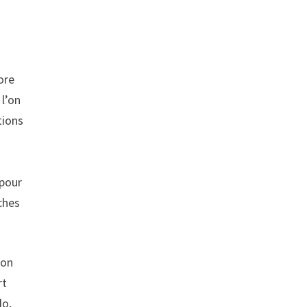
hore
 l’on
tions
 pour
ches
son
rt
do,