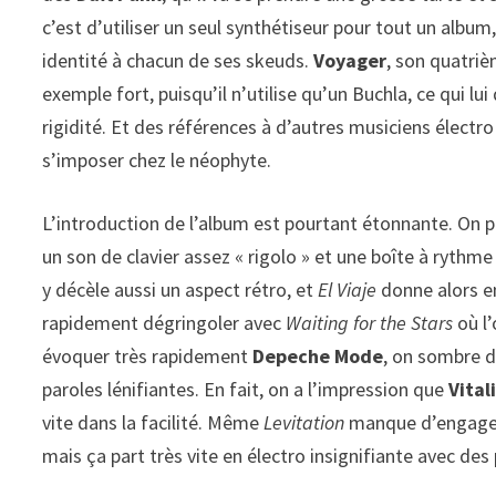
c’est d’utiliser un seul synthétiseur pour tout un alb
identité à chacun de ses skeuds.
Voyager
, son quatriè
exemple fort, puisqu’il n’utilise qu’un Buchla, ce qui 
rigidité. Et des références à d’autres musiciens électro 
s’imposer chez le néophyte.
L’introduction de l’album est pourtant étonnante. On peu
un son de clavier assez « rigolo » et une boîte à ryth
y décèle aussi un aspect rétro, et
El Viaje
donne alors en
rapidement dégringoler avec
Waiting for the Stars
où l
évoquer très rapidement
Depeche Mode
, on sombre d
paroles lénifiantes. En fait, on a l’impression que
Vital
vite dans la facilité. Même
Levitation
manque d’engagem
mais ça part très vite en électro insignifiante avec de