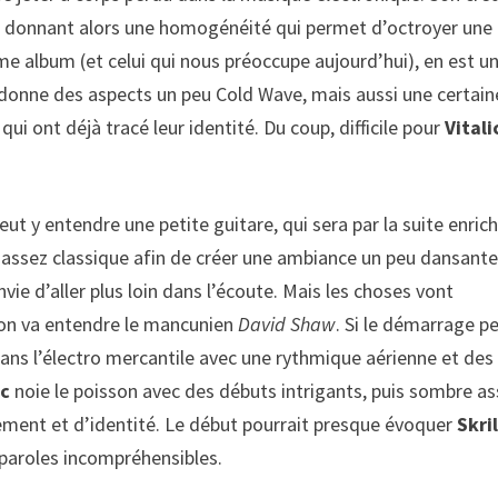
um, donnant alors une homogénéité qui permet d’octroyer une
me album (et celui qui nous préoccupe aujourd’hui), en est u
lui donne des aspects un peu Cold Wave, mais aussi une certain
qui ont déjà tracé leur identité. Du coup, difficile pour
Vitali
t y entendre une petite guitare, qui sera par la suite enrich
me assez classique afin de créer une ambiance un peu dansante
vie d’aller plus loin dans l’écoute. Mais les choses vont
’on va entendre le mancunien
David Shaw
. Si le démarrage p
ans l’électro mercantile avec une rythmique aérienne et des
ic
noie le poisson avec des débuts intrigants, puis sombre a
ent et d’identité. Le début pourrait presque évoquer
Skri
s paroles incompréhensibles.