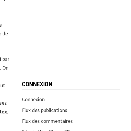
n
e
c
de
i par
. On
CONNEXION
eut
Connexion
ssez
Flux des publications
llex
,
Flux des commentaires