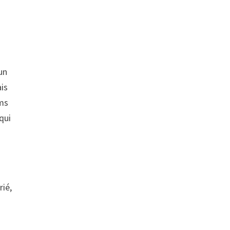
un
ais
ums
qui
rié,