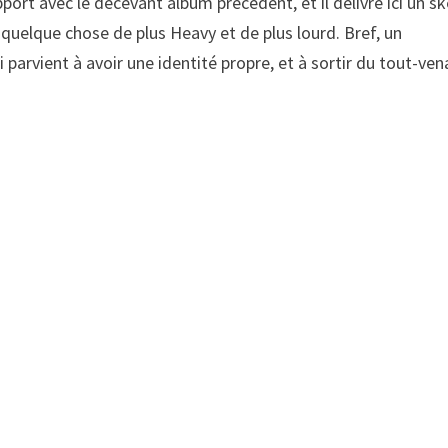
pport avec le décevant album précédent, et il délivre ici un s
ec quelque chose de plus Heavy et de plus lourd. Bref, un
 parvient à avoir une identité propre, et à sortir du tout-ven