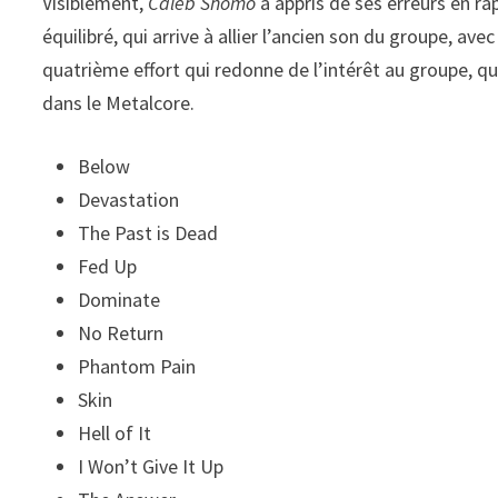
Visiblement,
Caleb Shomo
a appris de ses erreurs en ra
équilibré, qui arrive à allier l’ancien son du groupe, av
quatrième effort qui redonne de l’intérêt au groupe, qui
dans le Metalcore.
Below
Devastation
The Past is Dead
Fed Up
Dominate
No Return
Phantom Pain
Skin
Hell of It
I Won’t Give It Up