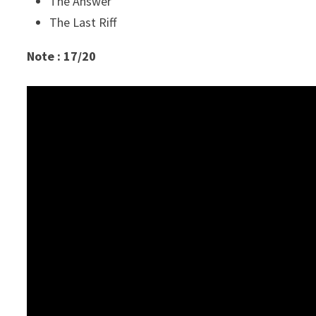
The Answer
The Last Riff
Note : 17/20