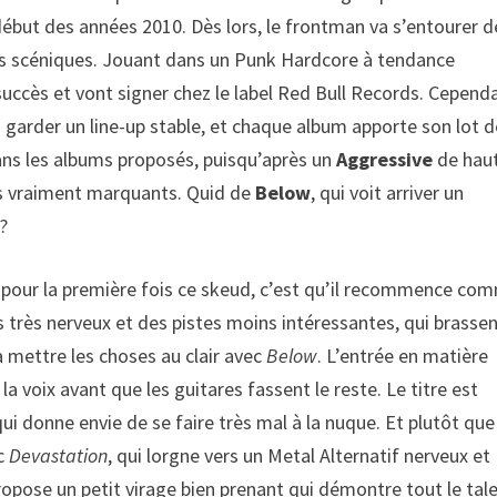
début des années 2010. Dès lors, le frontman va s’entourer d
ions scéniques. Jouant dans un Punk Hardcore à tendance
succès et vont signer chez le label Red Bull Records. Cepend
 garder un line-up stable, et chaque album apporte son lot d
ans les albums proposés, puisqu’après un
Aggressive
de hau
 vraiment marquants. Quid de
Below
, qui voit arriver un
?
nt pour la première fois ce skeud, c’est qu’il recommence co
es très nerveux et des pistes moins intéressantes, qui brasse
a mettre les choses au clair avec
Below
. L’entrée en matière
la voix avant que les guitares fassent le reste. Le titre est
ui donne envie de se faire très mal à la nuque. Et plutôt que
ec
Devastation
, qui lorgne vers un Metal Alternatif nerveux et
ropose un petit virage bien prenant qui démontre tout le tal