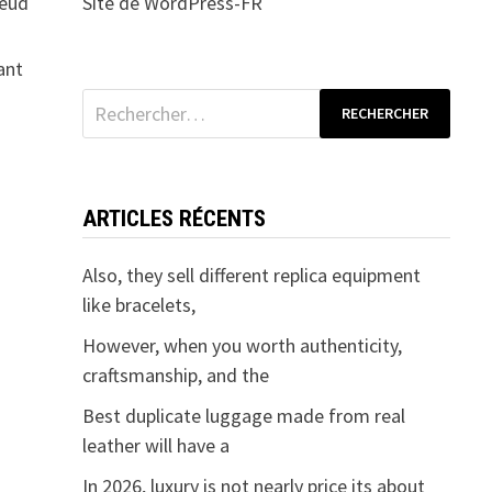
keud
Site de WordPress-FR
ant
Rechercher :
ARTICLES RÉCENTS
Also, they sell different replica equipment
like bracelets,
However, when you worth authenticity,
craftsmanship, and the
Best duplicate luggage made from real
leather will have a
In 2026, luxury is not nearly price its about