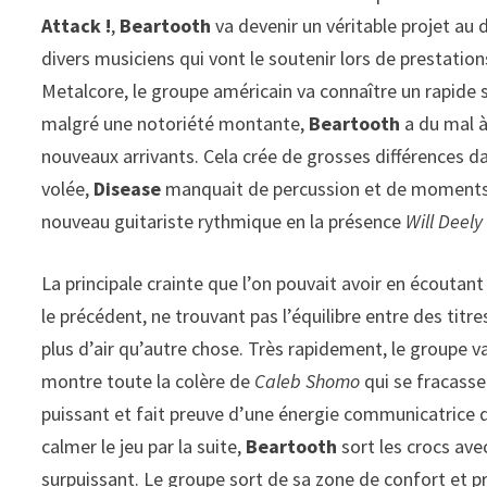
Attack !
,
Beartooth
va devenir un véritable projet au 
divers musiciens qui vont le soutenir lors de prestat
Metalcore, le groupe américain va connaître un rapide 
malgré une notoriété montante,
Beartooth
a du mal à
nouveaux arrivants. Cela crée de grosses différences d
volée,
Disease
manquait de percussion et de moments
nouveau guitariste rythmique en la présence
Will Deely
La principale crainte que l’on pouvait avoir en écouta
le précédent, ne trouvant pas l’équilibre entre des titr
plus d’air qu’autre chose. Très rapidement, le groupe v
montre toute la colère de
Caleb Shomo
qui se fracasse 
puissant et fait preuve d’une énergie communicatrice q
calmer le jeu par la suite,
Beartooth
sort les crocs av
surpuissant. Le groupe sort de sa zone de confort et p