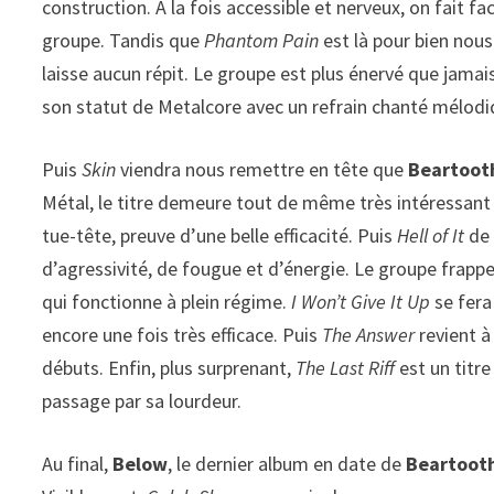
construction. A la fois accessible et nerveux, on fait fa
groupe. Tandis que
Phantom Pain
est là pour bien nous
laisse aucun répit. Le groupe est plus énervé que jamais,
son statut de Metalcore avec un refrain chanté mélodi
Puis
Skin
viendra nous remettre en tête que
Beartoot
Métal, le titre demeure tout de même très intéressant d
tue-tête, preuve d’une belle efficacité. Puis
Hell of It
de 
d’agressivité, de fougue et d’énergie. Le groupe frapp
qui fonctionne à plein régime.
I Won’t Give It Up
se fera
encore une fois très efficace. Puis
The Answer
revient à
débuts. Enfin, plus surprenant,
The Last Riff
est un titr
passage par sa lourdeur.
Au final,
Below
, le dernier album en date de
Beartoot