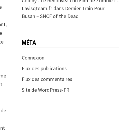
Colony - Le Renouveau du Film de Zombie ? -
e
Lavisqteam.fr
dans
Dernier Train Pour
Busan – SNCF of the Dead
ant,
e
te
MÉTA
Connexion
Flux des publications
mme
Flux des commentaires
nt
Site de WordPress-FR
 de
ent