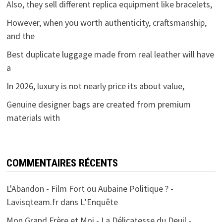
Also, they sell different replica equipment like bracelets,
However, when you worth authenticity, craftsmanship,
and the
Best duplicate luggage made from real leather will have
a
In 2026, luxury is not nearly price its about value,
Genuine designer bags are created from premium
materials with
COMMENTAIRES RÉCENTS
L'Abandon - Film Fort ou Aubaine Politique ? -
Lavisqteam.fr
dans
L’Enquête
Mon Grand Frère et Moi - La Délicatesse du Deuil -