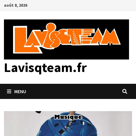
Passer
août 8, 2026
au
contenu
Lavisqteam.fr
MENU