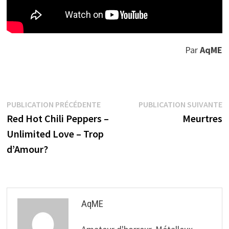
Par
AqME
Navigation
Publication
P
PUBLICATION PRÉCÉDENTE
PUBLICATION SUIVANTE
précédente :
s
Red Hot Chili Peppers –
Meurtres
de
Unlimited Love – Trop
l’article
d’Amour?
AqME