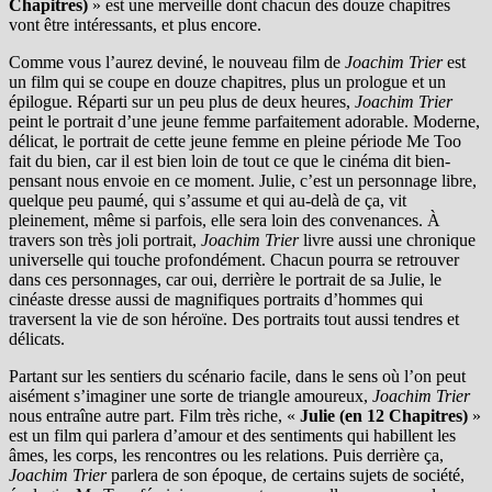
Chapitres)
» est une merveille dont chacun des douze chapitres
vont être intéressants, et plus encore.
Comme vous l’aurez deviné, le nouveau film de
Joachim Trier
est
un film qui se coupe en douze chapitres, plus un prologue et un
épilogue. Réparti sur un peu plus de deux heures,
Joachim Trier
peint le portrait d’une jeune femme parfaitement adorable. Moderne,
délicat, le portrait de cette jeune femme en pleine période Me Too
fait du bien, car il est bien loin de tout ce que le cinéma dit bien-
pensant nous envoie en ce moment. Julie, c’est un personnage libre,
quelque peu paumé, qui s’assume et qui au-delà de ça, vit
pleinement, même si parfois, elle sera loin des convenances. À
travers son très joli portrait,
Joachim Trier
livre aussi une chronique
universelle qui touche profondément. Chacun pourra se retrouver
dans ces personnages, car oui, derrière le portrait de sa Julie, le
cinéaste dresse aussi de magnifiques portraits d’hommes qui
traversent la vie de son héroïne. Des portraits tout aussi tendres et
délicats.
Partant sur les sentiers du scénario facile, dans le sens où l’on peut
aisément s’imaginer une sorte de triangle amoureux,
Joachim Trier
nous entraîne autre part. Film très riche, «
Julie (en 12 Chapitres)
»
est un film qui parlera d’amour et des sentiments qui habillent les
âmes, les corps, les rencontres ou les relations. Puis derrière ça,
Joachim Trier
parlera de son époque, de certains sujets de société,