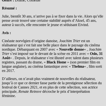
Genre :
Drame, Comédie
Résumé :
Julie, bientôt 30 ans, n’arrive pas à se fixer dans la vie. Alors qu’elle
pense avoir trouvé une certaine stabilité auprès d’Aksel, 45 ans,
auteur à succès, elle rencontre le jeune et séduisant Eivind.
Avis :
Cinéaste norvégien d’origine danoise,
Joachim Trier
est un
réalisateur qui s’est fait une belle place dans le paysage du cinéma
nordique. Débarquant en 2007 avec «
Nouvelle donne
« ,
Joachim
Trier
s’est imposé sur le devant de la scène en 2011 avec «
Oslo, 31
Août
« . Depuis, le réalisateur s’est illustré avec talent dans plusieurs
registres, passant du drame, «
Black Home
» (son premier film en
langue anglaise), au cinéma fantastique avec «
Thelma
« , film sorti
en 2017.
D’ailleurs, on n’avait plus vraiment de nouvelles du réalisateur,
jusqu’à ce que ce dernier fasse partie de la prestigieuse sélection du
festival de Cannes 2021, et en plus de cette sélection, son actrice
principale,
Renate Reinsve
décroche le prix d’interprétation
féminine.