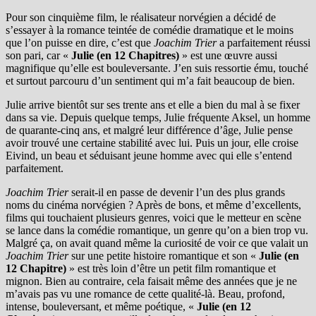
Pour son cinquième film, le réalisateur norvégien a décidé de
s’essayer à la romance teintée de comédie dramatique et le moins
que l’on puisse en dire, c’est que
Joachim Trier
a parfaitement réussi
son pari, car «
Julie (en 12 Chapitres)
» est une œuvre aussi
magnifique qu’elle est bouleversante. J’en suis ressortie ému, touché
et surtout parcouru d’un sentiment qui m’a fait beaucoup de bien.
Julie arrive bientôt sur ses trente ans et elle a bien du mal à se fixer
dans sa vie. Depuis quelque temps, Julie fréquente Aksel, un homme
de quarante-cinq ans, et malgré leur différence d’âge, Julie pense
avoir trouvé une certaine stabilité avec lui. Puis un jour, elle croise
Eivind, un beau et séduisant jeune homme avec qui elle s’entend
parfaitement.
Joachim Trier
serait-il en passe de devenir l’un des plus grands
noms du cinéma norvégien ? Après de bons, et même d’excellents,
films qui touchaient plusieurs genres, voici que le metteur en scène
se lance dans la comédie romantique, un genre qu’on a bien trop vu.
Malgré ça, on avait quand même la curiosité de voir ce que valait un
Joachim Trier
sur une petite histoire romantique et son «
Julie (en
12 Chapitre)
» est très loin d’être un petit film romantique et
mignon. Bien au contraire, cela faisait même des années que je ne
m’avais pas vu une romance de cette qualité-là. Beau, profond,
intense, bouleversant, et même poétique, «
Julie (en 12