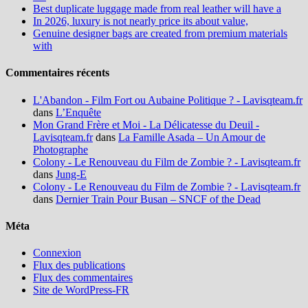
Best duplicate luggage made from real leather will have a
In 2026, luxury is not nearly price its about value,
Genuine designer bags are created from premium materials
with
Commentaires récents
L'Abandon - Film Fort ou Aubaine Politique ? - Lavisqteam.fr
dans
L’Enquête
Mon Grand Frère et Moi - La Délicatesse du Deuil -
Lavisqteam.fr
dans
La Famille Asada – Un Amour de
Photographe
Colony - Le Renouveau du Film de Zombie ? - Lavisqteam.fr
dans
Jung-E
Colony - Le Renouveau du Film de Zombie ? - Lavisqteam.fr
dans
Dernier Train Pour Busan – SNCF of the Dead
Méta
Connexion
Flux des publications
Flux des commentaires
Site de WordPress-FR