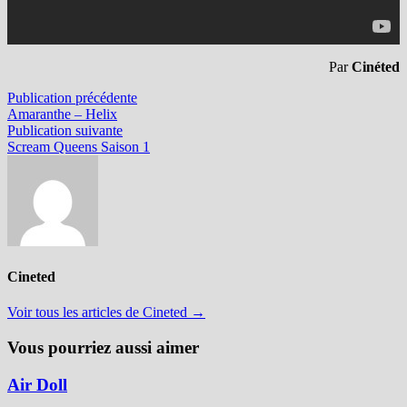
Par
Cinéted
Navigation
Publication
Publication précédente
précédente :
Amaranthe – Helix
de
Publication
Publication suivante
l’article
suivante :
Scream Queens Saison 1
Cineted
Voir tous les articles de Cineted →
Vous pourriez aussi aimer
Air Doll