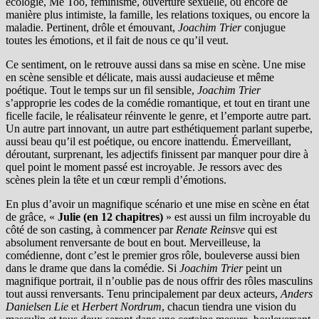
écologie, Me Too, féminisme, ouverture sexuelle, ou encore de
manière plus intimiste, la famille, les relations toxiques, ou encore la
maladie. Pertinent, drôle et émouvant,
Joachim Trier
conjugue
toutes les émotions, et il fait de nous ce qu’il veut.
Ce sentiment, on le retrouve aussi dans sa mise en scène. Une mise
en scène sensible et délicate, mais aussi audacieuse et même
poétique. Tout le temps sur un fil sensible,
Joachim Trier
s’approprie les codes de la comédie romantique, et tout en tirant une
ficelle facile, le réalisateur réinvente le genre, et l’emporte autre part.
Un autre part innovant, un autre part esthétiquement parlant superbe,
aussi beau qu’il est poétique, ou encore inattendu. Émerveillant,
déroutant, surprenant, les adjectifs finissent par manquer pour dire à
quel point le moment passé est incroyable. Je ressors avec des
scènes plein la tête et un cœur rempli d’émotions.
En plus d’avoir un magnifique scénario et une mise en scène en état
de grâce, «
Julie (en 12 chapitres)
» est aussi un film incroyable du
côté de son casting, à commencer par
Renate Reinsve
qui est
absolument renversante de bout en bout. Merveilleuse, la
comédienne, dont c’est le premier gros rôle, bouleverse aussi bien
dans le drame que dans la comédie. Si
Joachim Trier
peint un
magnifique portrait, il n’oublie pas de nous offrir des rôles masculins
tout aussi renversants. Tenu principalement par deux acteurs,
Anders
Danielsen Lie
et
Herbert Nordrum
, chacun tiendra une vision du