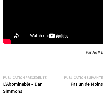
Par
AqME
Navigation
Publication
P
PUBLICATION PRÉCÉDENTE
PUBLICATION SUIVANTE
précédente :
s
L’Abominable – Dan
Pas un de Moins
de
Simmons
l’article