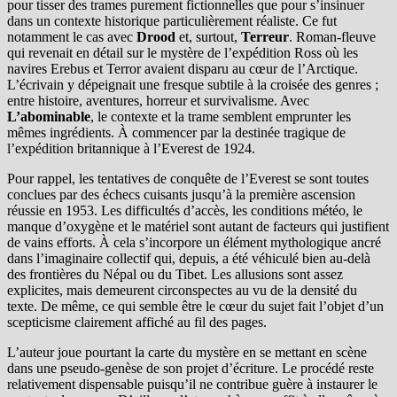
pour tisser des trames purement fictionnelles que pour s’insinuer
dans un contexte historique particulièrement réaliste. Ce fut
notamment le cas avec
Drood
et, surtout,
Terreur
. Roman-fleuve
qui revenait en détail sur le mystère de l’expédition Ross où les
navires Erebus et Terror avaient disparu au cœur de l’Arctique.
L’écrivain y dépeignait une fresque subtile à la croisée des genres ;
entre histoire, aventures, horreur et survivalisme. Avec
L’abominable
, le contexte et la trame semblent emprunter les
mêmes ingrédients. À commencer par la destinée tragique de
l’expédition britannique à l’Everest de 1924.
Pour rappel, les tentatives de conquête de l’Everest se sont toutes
conclues par des échecs cuisants jusqu’à la première ascension
réussie en 1953. Les difficultés d’accès, les conditions météo, le
manque d’oxygène et le matériel sont autant de facteurs qui justifient
de vains efforts. À cela s’incorpore un élément mythologique ancré
dans l’imaginaire collectif qui, depuis, a été véhiculé bien au-delà
des frontières du Népal ou du Tibet. Les allusions sont assez
explicites, mais demeurent circonspectes au vu de la densité du
texte. De même, ce qui semble être le cœur du sujet fait l’objet d’un
scepticisme clairement affiché au fil des pages.
L’auteur joue pourtant la carte du mystère en se mettant en scène
dans une pseudo-genèse de son projet d’écriture. Le procédé reste
relativement dispensable puisqu’il ne contribue guère à instaurer le