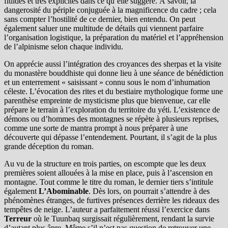
fluides et très explicites dans ce qu’elle suggère. À savoir, la
dangerosité du périple conjuguée à la magnificence du cadre ; cela
sans compter l’hostilité de ce dernier, bien entendu. On peut
également saluer une multitude de détails qui viennent parfaire
l’organisation logistique, la préparation du matériel et l’appréhension
de l’alpinisme selon chaque individu.
On apprécie aussi l’intégration des croyances des sherpas et la visite
du monastère bouddhiste qui donne lieu à une séance de bénédiction
et un enterrement « saisissant » connu sous le nom d’inhumation
céleste. L’évocation des rites et du bestiaire mythologique forme une
parenthèse empreinte de mysticisme plus que bienvenue, car elle
prépare le terrain à l’exploration du territoire du yéti. L’existence de
démons ou d’hommes des montagnes se répète à plusieurs reprises,
comme une sorte de mantra prompt à nous préparer à une
découverte qui dépasse l’entendement. Pourtant, il s’agit de la plus
grande déception du roman.
Au vu de la structure en trois parties, on escompte que les deux
premières soient allouées à la mise en place, puis à l’ascension en
montagne. Tout comme le titre du roman, le dernier tiers s’intitule
également
L’Abominable
. Dès lors, on pourrait s’attendre à des
phénomènes étranges, de furtives présences derrière les rideaux des
tempêtes de neige. L’auteur a parfaitement réussi l’exercice dans
Terreur
où le Tuunbaq surgissait régulièrement, rendant la survie
d’autant plus âpre. Même s’il n’est pas question de retrouver une