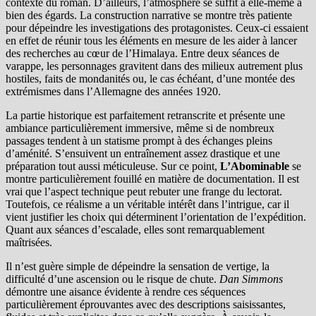
contexte du roman. D’ailleurs, l’atmosphère se suffit à elle-même à
bien des égards. La construction narrative se montre très patiente
pour dépeindre les investigations des protagonistes. Ceux-ci essaient
en effet de réunir tous les éléments en mesure de les aider à lancer
des recherches au cœur de l’Himalaya. Entre deux séances de
varappe, les personnages gravitent dans des milieux autrement plus
hostiles, faits de mondanités ou, le cas échéant, d’une montée des
extrémismes dans l’Allemagne des années 1920.
La partie historique est parfaitement retranscrite et présente une
ambiance particulièrement immersive, même si de nombreux
passages tendent à un statisme prompt à des échanges pleins
d’aménité. S’ensuivent un entraînement assez drastique et une
préparation tout aussi méticuleuse. Sur ce point,
L’Abominable
se
montre particulièrement fouillé en matière de documentation. Il est
vrai que l’aspect technique peut rebuter une frange du lectorat.
Toutefois, ce réalisme a un véritable intérêt dans l’intrigue, car il
vient justifier les choix qui déterminent l’orientation de l’expédition.
Quant aux séances d’escalade, elles sont remarquablement
maîtrisées.
Il n’est guère simple de dépeindre la sensation de vertige, la
difficulté d’une ascension ou le risque de chute.
Dan Simmons
démontre une aisance évidente à rendre ces séquences
particulièrement éprouvantes avec des descriptions saisissantes,