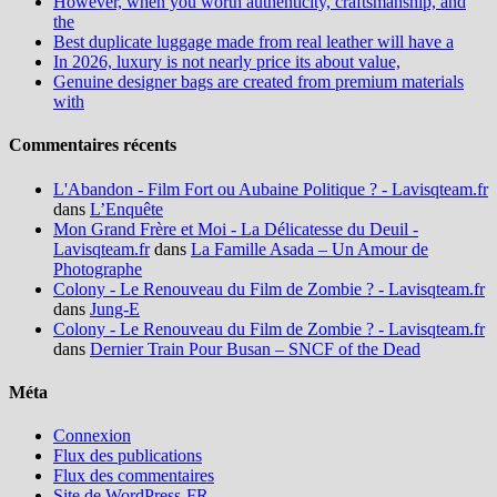
However, when you worth authenticity, craftsmanship, and
the
Best duplicate luggage made from real leather will have a
In 2026, luxury is not nearly price its about value,
Genuine designer bags are created from premium materials
with
Commentaires récents
L'Abandon - Film Fort ou Aubaine Politique ? - Lavisqteam.fr
dans
L’Enquête
Mon Grand Frère et Moi - La Délicatesse du Deuil -
Lavisqteam.fr
dans
La Famille Asada – Un Amour de
Photographe
Colony - Le Renouveau du Film de Zombie ? - Lavisqteam.fr
dans
Jung-E
Colony - Le Renouveau du Film de Zombie ? - Lavisqteam.fr
dans
Dernier Train Pour Busan – SNCF of the Dead
Méta
Connexion
Flux des publications
Flux des commentaires
Site de WordPress-FR