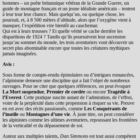
hommes – un poète britannique vétéran de la Grande Guerre, un
guide de montagne français et un jeune idéaliste américain – tentent
à leur tour leur chance. Mais quelqu’un, ou quelque chose, les
poursuit, et, à 8 500 mètres d’altitude, alors que l’oxygène vient à
manquer, l’expédition vire bientôt au cauchemar.
Qui est à leurs trousses ? Et quelle vérité se cache derrière les
disparitions de 1924 ? Tandis qu’ils poursuivent leur ascension
jusqu’au sommet du monde, les trois aventuriers vont découvrir un
secret plus abominable encore que toutes les créatures mythiques
jamais imaginées.
Avis :
Sous forme de compte-rendu épistolaires ou d’intrigues romancées,
l’alpinisme demeure une discipline qui a fait l’objet de nombreux
ouvrages. Pour ne citer que quelques références, on peut évoquer
La Mort suspendue
,
Premier de cordée
ou encore
Tragédie à
l’Everest
. Cette pratique suscite autant de l’admiration, de l’effroi,
voire de la perplexité dans cette propension à risquer sa vie. Preuve
en est avec des récits passionnés, comme
Les Conquérants de
l’inutile
ou
Montagnes d’une vie
. À juste titre, on peut considérer
les alpinistes comme les ultimes aventuriers, repoussant les frontières
de la verticalité et du dépassement de soi.
Auteur aux multiples talents,
Dan Simmons
est tout aussi compétent