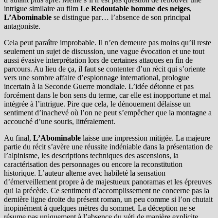
intrigue similaire au film
Le Redoutable homme des neiges
,
L’Abominable
se distingue par… l’absence de son principal
antagoniste.
Cela peut paraître improbable. Il n’en demeure pas moins qu’il reste
seulement un sujet de discussion, une vague évocation et une tout
aussi évasive interprétation lors de certaines attaques en fin de
parcours. Au lieu de ça, il faut se contenter d’un récit qui s’oriente
vers une sombre affaire d’espionnage international, prologue
incertain à la Seconde Guerre mondiale. L’idée détonne et pas
forcément dans le bon sens du terme, car elle est inopportune et mal
intégrée à l’intrigue. Pire que cela, le dénouement délaisse un
sentiment d’inachevé où l’on ne peut s’empêcher que la montagne a
accouché d’une souris, littéralement.
Au final,
L’Abominable
laisse une impression mitigée. La majeure
partie du récit s’avère une réussite indéniable dans la présentation de
l’alpinisme, les descriptions techniques des ascensions, la
caractérisation des personnages ou encore la reconstitution
historique. L’auteur alterne avec habileté la sensation
d’émerveillement propre à de majestueux panoramas et les épreuves
qui la précède. Ce sentiment d’accomplissement ne concerne pas la
dernière ligne droite du présent roman, un peu comme si l’on chutait
inopinément à quelques mètres du sommet. La déception ne se
résume pas uniquement à l’absence du yéti de manière explicite,