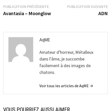
Navigation
Publication
P
PUBLICATION PRÉCÉDENTE
PUBLICATION SUIVANTE
précédente :
s
Avantasia – Moonglow
ADN
de
l’article
AqME
Amateur d'horreur, Métalleux
dans l'âme, je succombe
facilement à des images de
chatons.
Voir tous les articles de AqME →
VOUS POURRIEZ AUSSI AIMER