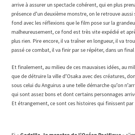
arrive à assurer un spectacle cohérent, qui en plus pren
présence d’un deuxième monstre, on le retrouve aussi s
fond avec les réflexions que le film pose sur la grandeu
malheureusement, ce fond est très vite expédié et aprè
plus rien. Pire encore, il va traîner en longueur, il va 
passé ce combat, il va finir par se répéter, dans un fina
Et finalement, au milieu de ces mauvaises idées, au mili
que de détruire la ville d’Osaka avec des créatures, d
sous celui du Anguirus a une telle démarche qu’on n’arr
qui sont assez bons et dont certains personnages arriv
Et étrangement, ce sont ces histoires qui finissent par ê
Si «
Godzilla, le monstre de l’Océan Pacifique
» s’i