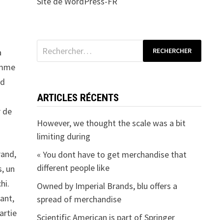
Site de WordPress-FR
Rechercher :
a
comme
nd
ARTICLES RÉCENTS
r de
However, we thought the scale was a bit
limiting during
rand,
« You dont have to get merchandise that
different people like
s, un
hi.
Owned by Imperial Brands, blu offers a
ant,
spread of merchandise
artie
Scientific American is part of Springer