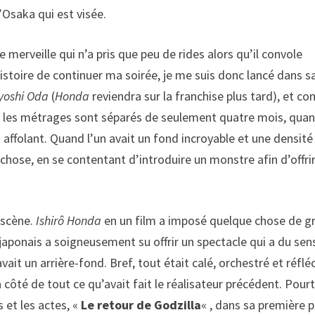
d’Osaka qui est visée.
e merveille qui n’a pris que peu de rides alors qu’il convole
istoire de continuer ma soirée, je me suis donc lancé dans s
yoshi Oda
(
Honda
reviendra sur la franchise plus tard), et 
 que les métrages sont séparés de seulement quatre mois, qua
sez affolant. Quand l’un avait un fond incroyable et une densité
chose, en se contentant d’introduire un monstre afin d’offri
 scène.
Ishirô Honda
en un film a imposé quelque chose de g
 japonais a soigneusement su offrir un spectacle qui a du sen
ait un arrière-fond. Bref, tout était calé, orchestré et réfléc
ôté de tout ce qu’avait fait le réalisateur précédent. Pourt
s et les actes, «
Le retour de Godzilla
« , dans sa première p