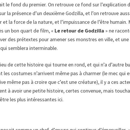
ait le fond du premier. On retrouve ce fond sur l’explication d
ur la présence d’un deuxième Godzilla, et l’on retrouve auss
r et la force de la nature, et l’impuissance de l’être humain.
s un bon quart de film, «
Le retour de Godzilla
» ne racont
trouver des prétextes pour amener ses monstres en ville, et une
l qui semblera interminable.
eu de cette histoire qui tourne en rond, et qui n’a d’autre b
ont les costumes n’arrivent même pas à charmer (le mec qui e
ive même pas à croire que c’est une créature), il y a ces acte
ent à avoir une petite histoire, certes convenue, mais toucha
tre les plus intéressantes ici.
mposait comme un chef-d’œuvre qui continue d’émerveiller, 