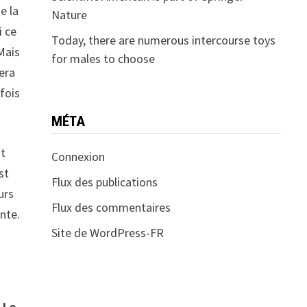
e la
Nature
i ce
Today, there are numerous intercourse toys
 Mais
for males to choose
era
 fois
MÉTA
ut
Connexion
st
Flux des publications
urs
Flux des commentaires
nte.
Site de WordPress-FR
«
Le