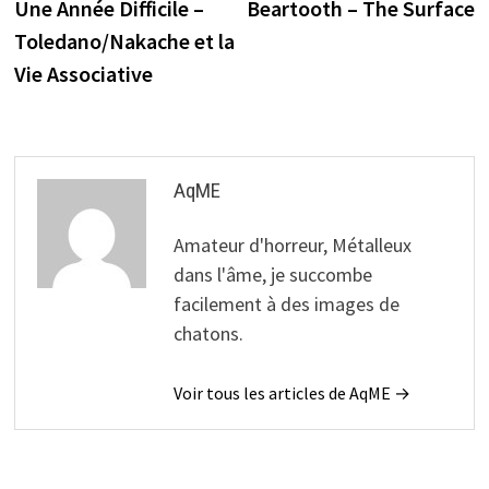
précédente :
s
Une Année Difficile –
Beartooth – The Surface
de
Toledano/Nakache et la
l’article
Vie Associative
AqME
Amateur d'horreur, Métalleux
dans l'âme, je succombe
facilement à des images de
chatons.
Voir tous les articles de AqME →