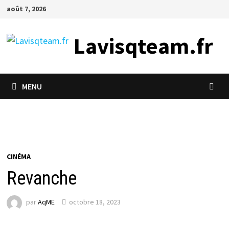
Passer
août 7, 2026
au
contenu
Lavisqteam.fr
MENU
CINÉMA
Revanche
par
AqME
octobre 18, 2023