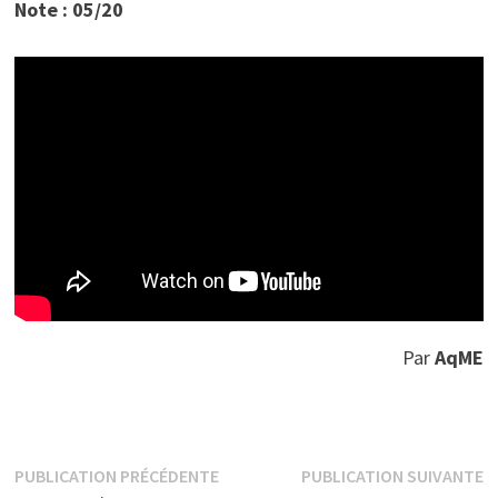
Note : 05/20
Par
AqME
Navigation
Publication
P
PUBLICATION PRÉCÉDENTE
PUBLICATION SUIVANTE