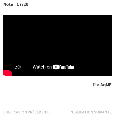
Note : 17/20
Par
AqME
Navigation
Publication
P
PUBLICATION PRÉCÉDENTE
PUBLICATION SUIVANTE