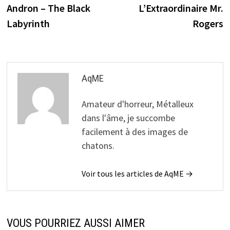
précédente :
s
Andron – The Black
L’Extraordinaire Mr.
de
Labyrinth
Rogers
l’article
AqME
Amateur d'horreur, Métalleux
dans l'âme, je succombe
facilement à des images de
chatons.
Voir tous les articles de AqME →
VOUS POURRIEZ AUSSI AIMER