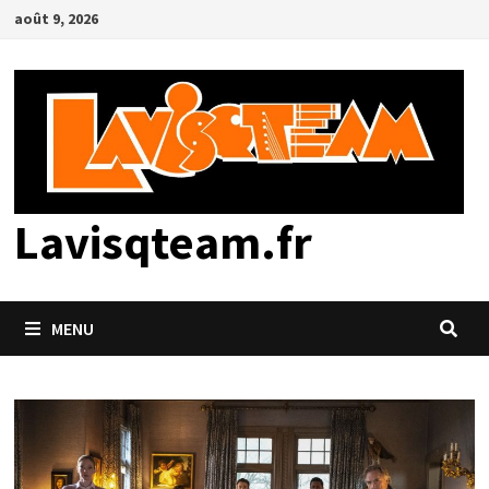
Passer
août 9, 2026
au
contenu
Lavisqteam.fr
MENU