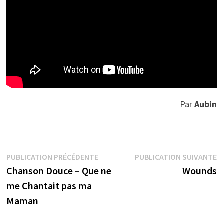
Par
Aubin
Navigation
Publication
P
PUBLICATION PRÉCÉDENTE
PUBLICATION SUIVANTE
précédente :
s
Chanson Douce – Que ne
Wounds
de
me Chantait pas ma
l’article
Maman