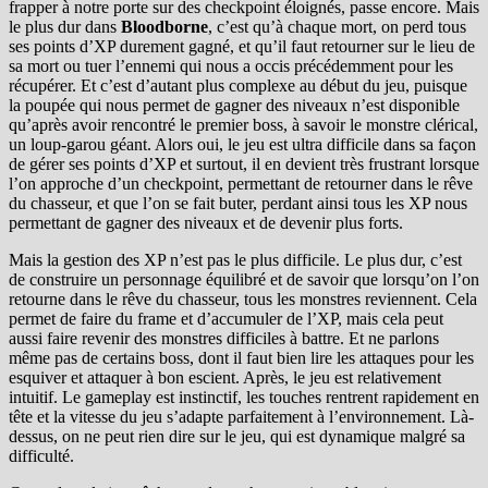
frapper à notre porte sur des checkpoint éloignés, passe encore. Mais
le plus dur dans
Bloodborne
, c’est qu’à chaque mort, on perd tous
ses points d’XP durement gagné, et qu’il faut retourner sur le lieu de
sa mort ou tuer l’ennemi qui nous a occis précédemment pour les
récupérer. Et c’est d’autant plus complexe au début du jeu, puisque
la poupée qui nous permet de gagner des niveaux n’est disponible
qu’après avoir rencontré le premier boss, à savoir le monstre clérical,
un loup-garou géant. Alors oui, le jeu est ultra difficile dans sa façon
de gérer ses points d’XP et surtout, il en devient très frustrant lorsque
l’on approche d’un checkpoint, permettant de retourner dans le rêve
du chasseur, et que l’on se fait buter, perdant ainsi tous les XP nous
permettant de gagner des niveaux et de devenir plus forts.
Mais la gestion des XP n’est pas le plus difficile. Le plus dur, c’est
de construire un personnage équilibré et de savoir que lorsqu’on l’on
retourne dans le rêve du chasseur, tous les monstres reviennent. Cela
permet de faire du frame et d’accumuler de l’XP, mais cela peut
aussi faire revenir des monstres difficiles à battre. Et ne parlons
même pas de certains boss, dont il faut bien lire les attaques pour les
esquiver et attaquer à bon escient. Après, le jeu est relativement
intuitif. Le gameplay est instinctif, les touches rentrent rapidement en
tête et la vitesse du jeu s’adapte parfaitement à l’environnement. Là-
dessus, on ne peut rien dire sur le jeu, qui est dynamique malgré sa
difficulté.