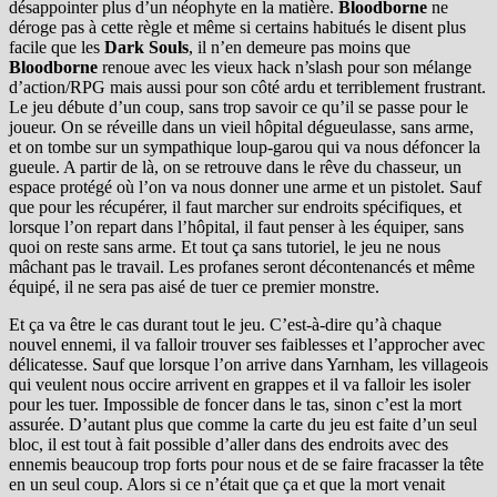
désappointer plus d’un néophyte en la matière.
Bloodborne
ne
déroge pas à cette règle et même si certains habitués le disent plus
facile que les
Dark Souls
, il n’en demeure pas moins que
Bloodborne
renoue avec les vieux hack n’slash pour son mélange
d’action/RPG mais aussi pour son côté ardu et terriblement frustrant.
Le jeu débute d’un coup, sans trop savoir ce qu’il se passe pour le
joueur. On se réveille dans un vieil hôpital dégueulasse, sans arme,
et on tombe sur un sympathique loup-garou qui va nous défoncer la
gueule. A partir de là, on se retrouve dans le rêve du chasseur, un
espace protégé où l’on va nous donner une arme et un pistolet. Sauf
que pour les récupérer, il faut marcher sur endroits spécifiques, et
lorsque l’on repart dans l’hôpital, il faut penser à les équiper, sans
quoi on reste sans arme. Et tout ça sans tutoriel, le jeu ne nous
mâchant pas le travail. Les profanes seront décontenancés et même
équipé, il ne sera pas aisé de tuer ce premier monstre.
Et ça va être le cas durant tout le jeu. C’est-à-dire qu’à chaque
nouvel ennemi, il va falloir trouver ses faiblesses et l’approcher avec
délicatesse. Sauf que lorsque l’on arrive dans Yarnham, les villageois
qui veulent nous occire arrivent en grappes et il va falloir les isoler
pour les tuer. Impossible de foncer dans le tas, sinon c’est la mort
assurée. D’autant plus que comme la carte du jeu est faite d’un seul
bloc, il est tout à fait possible d’aller dans des endroits avec des
ennemis beaucoup trop forts pour nous et de se faire fracasser la tête
en un seul coup. Alors si ce n’était que ça et que la mort venait