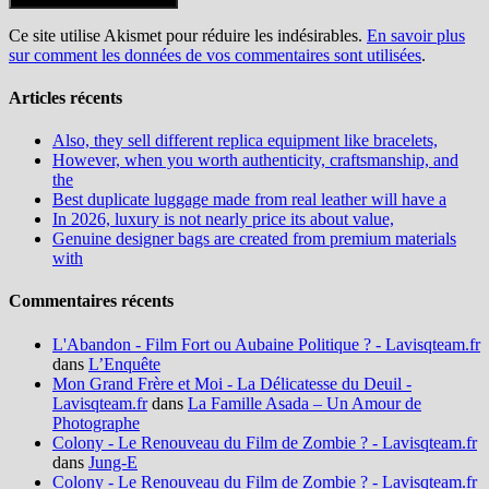
Ce site utilise Akismet pour réduire les indésirables.
En savoir plus
sur comment les données de vos commentaires sont utilisées
.
Articles récents
Also, they sell different replica equipment like bracelets,
However, when you worth authenticity, craftsmanship, and
the
Best duplicate luggage made from real leather will have a
In 2026, luxury is not nearly price its about value,
Genuine designer bags are created from premium materials
with
Commentaires récents
L'Abandon - Film Fort ou Aubaine Politique ? - Lavisqteam.fr
dans
L’Enquête
Mon Grand Frère et Moi - La Délicatesse du Deuil -
Lavisqteam.fr
dans
La Famille Asada – Un Amour de
Photographe
Colony - Le Renouveau du Film de Zombie ? - Lavisqteam.fr
dans
Jung-E
Colony - Le Renouveau du Film de Zombie ? - Lavisqteam.fr