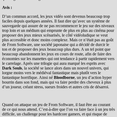
Avis :
D’un commun accord, les jeux vidéo sont devenus beaucoup trop
faciles depuis quelques années. Il faut dire qu’avec un système de
sauvegarde qui assure de ne pas recommencer le jeu sur des niveaux
trop loin et un médium qui emprunte de plus en plus au cinéma pour
proposer des jeux mieux scénarisés, le côté vidéoludique se veut
plus accessible et donc moins complexe. Mais ce n’était pas au goût
de From Software, une société japonaise qui a décidé de durcir le
ton et de proposer des jeux beaucoup plus durs. A un tel point que
beaucoup abandonnent les jeux en cours de route, afin de faire des
économies sur les manettes qui ont tendance à partir rapidement vers
le carrelage. Après une trilogie qui aura marqué les esprits avec
Dark Souls
, la société se lance alors dans un nouvel univers, qui
lorgne moins vers le médiéval fantastique mais plutôt vers le
fantastique horrifique. Ainsi né
Bloodborne
, un jeu d’action hyper
bourrin dans son fond, mais qui va faire perdre des cheveux à plus
d’un joueur, créant stress, sueurs froides et autres cris de désarroi.
Quand on attaque un jeu de From Software, il faut être au courant
de ce qui nous attend. C’est-à-dire que l’on va faire face à un jeu très
difficile, un challenge pour les hardcore gamers, et qui risque de