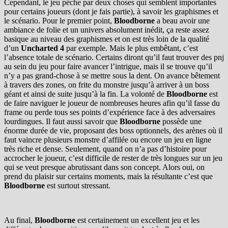
Cependant, le jeu pêche par deux choses qui semblent importantes
pour certains joueurs (dont je fais partie), à savoir les graphismes et
le scénario. Pour le premier point,
Bloodborne
a beau avoir une
ambiance de folie et un univers absolument inédit, ça reste assez
basique au niveau des graphismes et on est très loin de la qualité
d’un
Uncharted 4
par exemple. Mais le plus embêtant, c’est
l’absence totale de scénario. Certains diront qu’il faut trouver des pnj
au sein du jeu pour faire avancer l’intrigue, mais il se trouve qu’il
n’y a pas grand-chose à se mettre sous la dent. On avance bêtement
à travers des zones, on frite du monstre jusqu’à arriver à un boss
géant et ainsi de suite jusqu’à la fin. La volonté de
Bloodborne
est
de faire naviguer le joueur de nombreuses heures afin qu’il fasse du
frame ou perde tous ses points d’expérience face à des adversaires
lourdingues. Il faut aussi savoir que
Bloodborne
possède une
énorme durée de vie, proposant des boss optionnels, des arènes où il
faut vaincre plusieurs monstre d’affilée ou encore un jeu en ligne
très riche et dense. Seulement, quand on n’a pas d’histoire pour
accrocher le joueur, c’est difficile de rester de très longues sur un jeu
qui se veut presque abrutissant dans son concept. Alors oui, on
prend du plaisir sur certains moments, mais la résultante c’est que
Bloodborne
est surtout stressant.
Au final,
Bloodborne
est certainement un excellent jeu et les