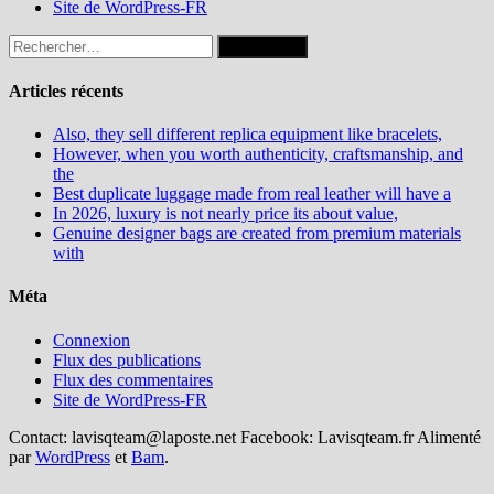
Site de WordPress-FR
Rechercher :
Articles récents
Also, they sell different replica equipment like bracelets,
However, when you worth authenticity, craftsmanship, and
the
Best duplicate luggage made from real leather will have a
In 2026, luxury is not nearly price its about value,
Genuine designer bags are created from premium materials
with
Méta
Connexion
Flux des publications
Flux des commentaires
Site de WordPress-FR
Contact: lavisqteam@laposte.net Facebook: Lavisqteam.fr Alimenté
par
WordPress
et
Bam
.