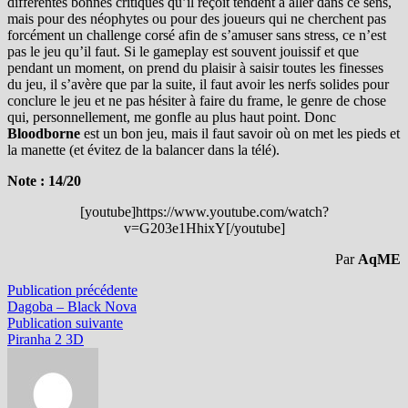
différentes bonnes critiques qu’il reçoit tendent à aller dans ce sens,
mais pour des néophytes ou pour des joueurs qui ne cherchent pas
forcément un challenge corsé afin de s’amuser sans stress, ce n’est
pas le jeu qu’il faut. Si le gameplay est souvent jouissif et que
pendant un moment, on prend du plaisir à saisir toutes les finesses
du jeu, il s’avère que par la suite, il faut avoir les nerfs solides pour
conclure le jeu et ne pas hésiter à faire du frame, le genre de chose
qui, personnellement, me gonfle au plus haut point. Donc
Bloodborne
est un bon jeu, mais il faut savoir où on met les pieds et
la manette (et évitez de la balancer dans la télé).
Note : 14/20
[youtube]https://www.youtube.com/watch?
v=G203e1HhixY[/youtube]
Par
AqME
Navigation
Publication
Publication précédente
précédente :
Dagoba – Black Nova
de
Publication
Publication suivante
l’article
suivante :
Piranha 2 3D