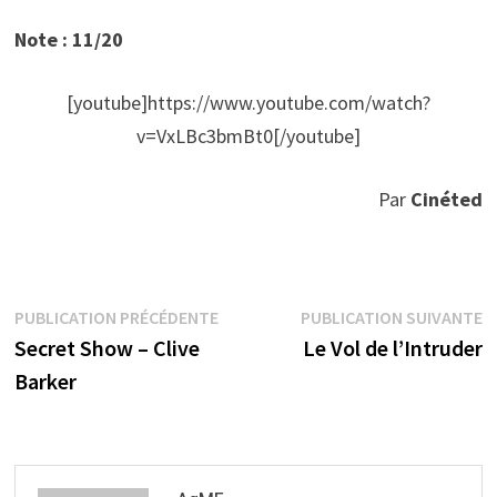
Note : 11/20
[youtube]https://www.youtube.com/watch?
v=VxLBc3bmBt0[/youtube]
Par
Cinéted
Navigation
Publication
P
PUBLICATION PRÉCÉDENTE
PUBLICATION SUIVANTE
précédente :
s
Secret Show – Clive
Le Vol de l’Intruder
de
Barker
l’article