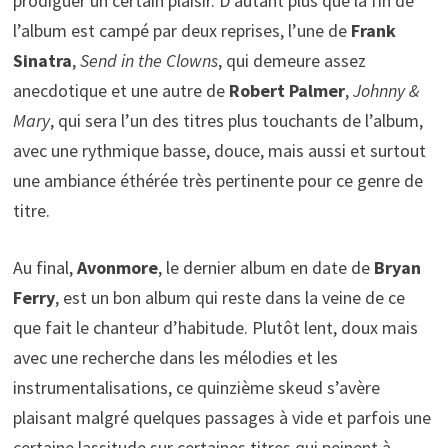
prodiguer un certain plaisir. D’autant plus que la fin de
l’album est campé par deux reprises, l’une de
Frank
Sinatra
,
Send in the Clowns
, qui demeure assez
anecdotique et une autre de
Robert Palmer
,
Johnny &
Mary
, qui sera l’un des titres plus touchants de l’album,
avec une rythmique basse, douce, mais aussi et surtout
une ambiance éthérée très pertinente pour ce genre de
titre.
Au final,
Avonmore
, le dernier album en date de
Bryan
Ferry
, est un bon album qui reste dans la veine de ce
que fait le chanteur d’habitude. Plutôt lent, doux mais
avec une recherche dans les mélodies et les
instrumentalisations, ce quinzième skeud s’avère
plaisant malgré quelques passages à vide et parfois une
certaine lassitude sur certaines titres qui peinent à