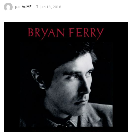
par
AqME
juin 18, 2016