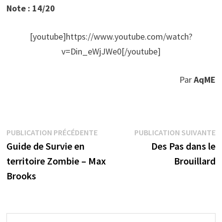
Note : 14/20
[youtube]https://www.youtube.com/watch?
v=Din_eWjJWe0[/youtube]
Par
AqME
Navigation
Publication
P
PUBLICATION PRÉCÉDENTE
PUBLICATION SUIVANTE
précédente :
s
Guide de Survie en
Des Pas dans le
de
territoire Zombie – Max
Brouillard
l’article
Brooks