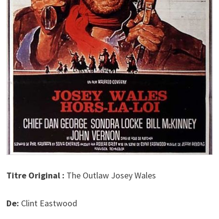
Titre Original :
The Outlaw Josey Wales
De:
Clint Eastwood