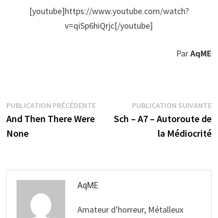
[youtube]https://www.youtube.com/watch?
v=qiSp6hiQrjc[/youtube]
Par
AqME
Navigation
Publication
P
PUBLICATION PRÉCÉDENTE
PUBLICATION SUIVANTE
précédente :
s
And Then There Were
Sch – A7 – Autoroute de
de
None
la Médiocrité
l’article
AqME
Amateur d'horreur, Métalleux