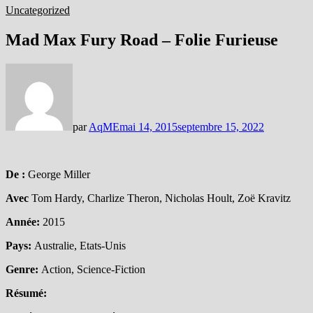
Uncategorized
Mad Max Fury Road – Folie Furieuse
par
AqME
mai 14, 2015
septembre 15, 2022
De :
George Miller
Avec
Tom Hardy, Charlize Theron, Nicholas Hoult, Zoë Kravitz
Année:
2015
Pays:
Australie, Etats-Unis
Genre:
Action, Science-Fiction
Résumé: