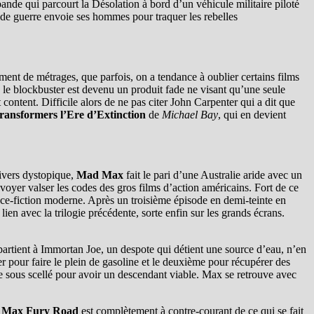
nde qui parcourt la Désolation à bord d’un véhicule militaire piloté
ur de guerre envoie ses hommes pour traquer les rebelles
llement de métrages, que parfois, on a tendance à oublier certains films
le blockbuster est devenu un produit fade ne visant qu’une seule
t content. Difficile alors de ne pas citer John Carpenter qui a dit que
ransformers l’Ere d’Extinction
de
Michael Bay
, qui en devient
ivers dystopique,
Mad Max
fait le pari d’une Australie aride avec un
voyer valser les codes des gros films d’action américains. Fort de ce
nce-fiction moderne. Après un troisième épisode en demi-teinte en
en avec la trilogie précédente, sorte enfin sur les grands écrans.
artient à Immortan Joe, un despote qui détient une source d’eau, n’en
 pour faire le plein de gasoline et le deuxième pour récupérer des
rde sous scellé pour avoir un descendant viable. Max se retrouve avec
 Max Fury Road
est complètement à contre-courant de ce qui se fait