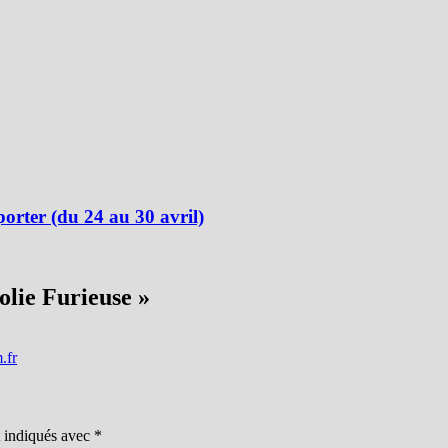
rter (du 24 au 30 avril)
lie Furieuse
»
.fr
t indiqués avec
*