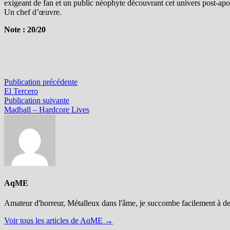
exigeant de fan et un public néophyte découvrant cet univers post-apo
Un chef d’œuvre.
Note : 20/20
Navigation
Publication
Publication précédente
précédente :
El Tercero
de
Publication
Publication suivante
l’article
suivante :
Madball – Hardcore Lives
AqME
Amateur d'horreur, Métalleux dans l'âme, je succombe facilement à d
Voir tous les articles de AqME →