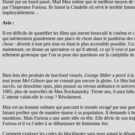
Hanté par un lourd passé, Mad Max estime que le meilleur moyen de sur
par l’Imperator Furiosa. Ils fuient la Citadelle où sévit le terrible Im
impitoyablement…
Avis :
Il est difficile de quantifier les films qui auront bousculé le cinéma et
qui mériteraient grandement une place de choix dans le panthéon des 
chose : divertir à tout prix tout en étant le plus accessible possible. U
maintenant, on donne au spectateur ce qu’il attend, ce qu’il veut et p
tellement grotesque que l’on se pose des questions sur la cinéphilie d
Bien loin des produits de fast-food visuels,
George Miller
a percé à la
tout jeune
Mel Gibson
que ne connait pas encore la gloire. Le film fai
succès, un deuxième opus, plus poussé au niveau ambiance et univers, 
1985, plus de nouvelles de Max Rockatansky. Trente ans, il aura fallu t
L’attente valait-elle le coup ? Résolument.
Max est un homme solitaire qui parcourt le monde ravagé par une guerr
faisant profiter que de manière éparse à sa population. Il demande à 
munitions. Mais Furiosa a une autre idée en tête. Elle dévie de son tr
Furiosa et il va l’aider à se débarrasser de Immortan Joe.
Comment exploser les codes du blockbuster sans pour autant le dénatu