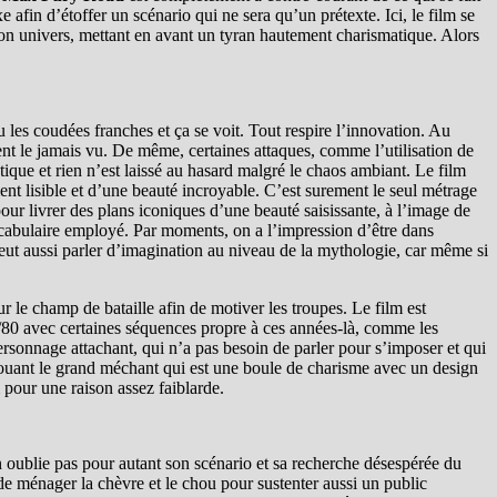
afin d’étoffer un scénario qui ne sera qu’un prétexte. Ici, le film se
on univers, mettant en avant un tyran hautement charismatique. Alors
 les coudées franches et ça se voit. Tout respire l’innovation. Au
ent le jamais vu. De même, certaines attaques, comme l’utilisation de
tique et rien n’est laissé au hasard malgré le chaos ambiant. Le film
ment lisible et d’une beauté incroyable. C’est surement le seul métrage
e pour livrer des plans iconiques d’une beauté saisissante, à l’image de
vocabulaire employé. Par moments, on a l’impression d’être dans
eut aussi parler d’imagination au niveau de la mythologie, car même si
le champ de bataille afin de motiver les troupes. Le film est
0/80 avec certaines séquences propre à ces années-là, comme les
ersonnage attachant, qui n’a pas besoin de parler pour s’imposer et qui
ouant le grand méchant qui est une boule de charisme avec un design
 pour une raison assez faiblarde.
en oublie pas pour autant son scénario et sa recherche désespérée du
de ménager la chèvre et le chou pour sustenter aussi un public