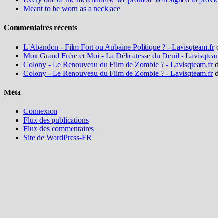
Meant to be worn as a necklace
Commentaires récents
L'Abandon - Film Fort ou Aubaine Politique ? - Lavisqteam.fr
Mon Grand Frère et Moi - La Délicatesse du Deuil - Lavisqtea
Colony - Le Renouveau du Film de Zombie ? - Lavisqteam.fr
d
Colony - Le Renouveau du Film de Zombie ? - Lavisqteam.fr
d
Méta
Connexion
Flux des publications
Flux des commentaires
Site de WordPress-FR