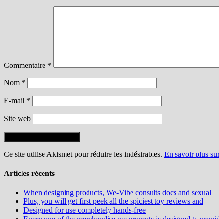
Commentaire
*
Nom
*
E-mail
*
Site web
Ce site utilise Akismet pour réduire les indésirables.
En savoir plus su
Articles récents
When designing products, We-Vibe consults docs and sexual
Plus, you will get first peek all the spiciest toy reviews and
Designed for use completely hands-free
Every one of the merchandise we promote is designed to provi