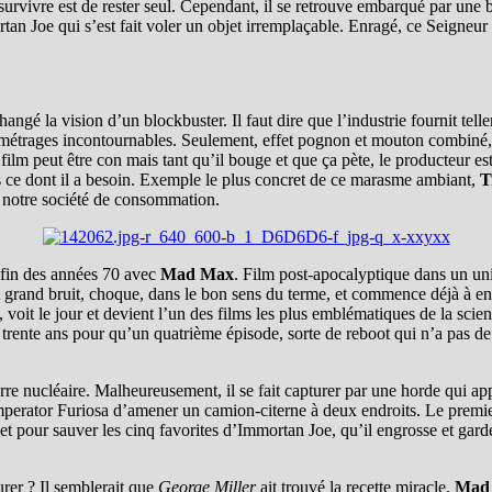
vivre est de rester seul. Cependant, il se retrouve embarqué par une ba
mortan Joe qui s’est fait voler un objet irremplaçable. Enragé, ce Seigne
 changé la vision d’un blockbuster. Il faut dire que l’industrie fournit te
métrages incontournables. Seulement, effet pognon et mouton combiné, 
n film peut être con mais tant qu’il bouge et que ça pète, le producteur es
as ce dont il a besoin. Exemple le plus concret de ce marasme ambiant,
T
e notre société de consommation.
 fin des années 70 avec
Mad Max
. Film post-apocalyptique dans un un
t grand bruit, choque, dans le bon sens du terme, et commence déjà à en
voit le jour et devient l’un des films les plus emblématiques de la scie
rente ans pour qu’un quatrième épisode, sorte de reboot qui n’a pas de li
e nucléaire. Malheureusement, il se fait capturer par une horde qui app
Imperator Furiosa d’amener un camion-citerne à deux endroits. Le premier
ajet pour sauver les cinq favorites d’Immortan Joe, qu’il engrosse et ga
rer ? Il semblerait que
George Miller
ait trouvé la recette miracle.
Mad