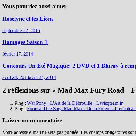
Vous pourriez aussi aimer
Roselyne et les Lions
septembre 22, 2015
Damages Saison 1
février 17, 2014
Concours Un Eté Magique: 2 DVD et 1 Bluray à rempo
avril 24, 2014
avril 24, 2014
2 réflexions sur «
Mad Max Fury Road – Fo
Ping :
War Pony - L'Art de la Débrouille - Lavisqteam.fr
Ping :
Furiosa: Une Saga Mad Max - De la Fureur - Lavisqteam
Laisser un commentaire
Votre adresse e-mail ne sera pas publiée.
Les champs obligatoires son