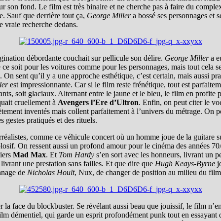
son fond. Le film est très binaire et ne cherche pas à faire du complexe 
e. Sauf que derrière tout ça,
George Miller
a bossé ses personnages et s
ne vraie recherche dedans.
ination débordante couchait sur pellicule son délire.
George Miller
a eu
e ce soit pour les voitures comme pour les personnages, mais tout cela s
 On sent qu’il y a une approche esthétique, c’est certain, mais aussi pra
ler
est impressionnante. Car si le film reste frénétique, tout est parfaite
ants, soit glaciaux. Alternant entre le jaune et le bleu, le film en profit
quait cruellement à
Avengers l’Ere d’Ultron
. Enfin, on peut citer le 
tement inventés mais collent parfaitement à l’univers du métrage. On p
s gestes pratiqués et des rituels.
éalistes, comme ce véhicule concert où un homme joue de la guitare sur 
explosif. On ressent aussi un profond amour pour le cinéma des années 7
miers
Mad Max
. Et
Tom Hardy
s’en sort avec les honneurs, livrant un p
 livrant une prestation sans failles. Et que dire que
Hugh Keays-Byrne
j
onnage de
Nicholas Hoult
, Nux, de changer de position au milieu du film
 la face du blockbuster. Se révélant aussi beau que jouissif, le film n’
n film démentiel, qui garde un esprit profondément punk tout en essayant 