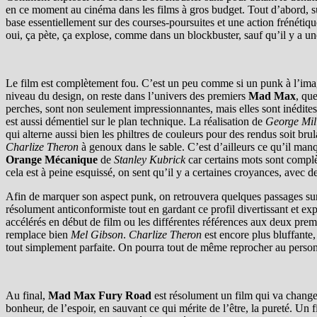
en ce moment au cinéma dans les films à gros budget. Tout d’abord, sur 
base essentiellement sur des courses-poursuites et une action frénétiqu
oui, ça pète, ça explose, comme dans un blockbuster, sauf qu’il y a u
Le film est complètement fou. C’est un peu comme si un punk à l’imag
niveau du design, on reste dans l’univers des premiers
Mad Max
, qu
perches, sont non seulement impressionnantes, mais elles sont inédites.
est aussi démentiel sur le plan technique. La réalisation de
George Mil
qui alterne aussi bien les philtres de couleurs pour des rendus soit brul
Charlize Theron
à genoux dans le sable. C’est d’ailleurs ce qu’il man
Orange Mécanique
de
Stanley Kubrick
car certains mots sont complè
cela est à peine esquissé, on sent qu’il y a certaines croyances, avec de
Afin de marquer son aspect punk, on retrouvera quelques passages surr
résolument anticonformiste tout en gardant ce profil divertissant et 
accélérés en début de film ou les différentes références aux deux pre
remplace bien
Mel Gibson
.
Charlize Theron
est encore plus bluffante,
tout simplement parfaite. On pourra tout de même reprocher au pers
Au final,
Mad Max Fury Road
est résolument un film qui va changer
bonheur, de l’espoir, en sauvant ce qui mérite de l’être, la pureté. U