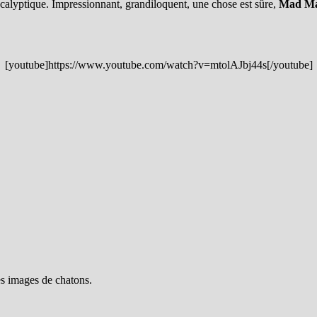
calyptique. Impressionnant, grandiloquent, une chose est sûre,
Mad Ma
[youtube]https://www.youtube.com/watch?v=mtolAJbj44s[/youtube]
es images de chatons.