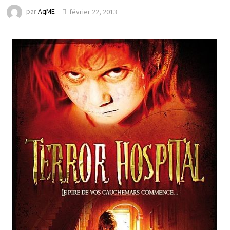
par
AqME
février 22, 2013