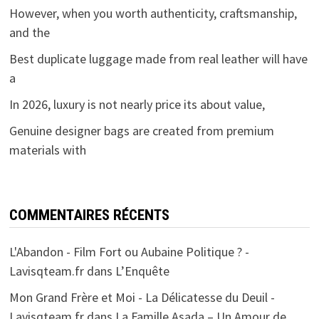
However, when you worth authenticity, craftsmanship,
and the
Best duplicate luggage made from real leather will have
a
In 2026, luxury is not nearly price its about value,
Genuine designer bags are created from premium
materials with
COMMENTAIRES RÉCENTS
L'Abandon - Film Fort ou Aubaine Politique ? -
Lavisqteam.fr
dans
L’Enquête
Mon Grand Frère et Moi - La Délicatesse du Deuil -
Lavisqteam.fr
dans
La Famille Asada – Un Amour de