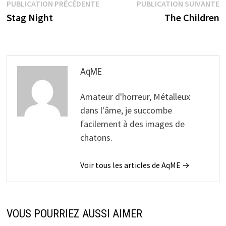
Navigation
Publication
P
PUBLICATION PRÉCÉDENTE
PUBLICATION SUIVANTE
précédente :
s
Stag Night
The Children
de
l’article
AqME
Amateur d'horreur, Métalleux
dans l'âme, je succombe
facilement à des images de
chatons.
Voir tous les articles de AqME →
VOUS POURRIEZ AUSSI AIMER