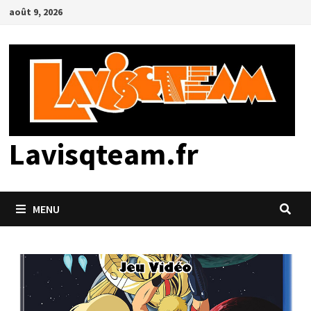
Passer
août 9, 2026
au
contenu
Lavisqteam.fr
MENU