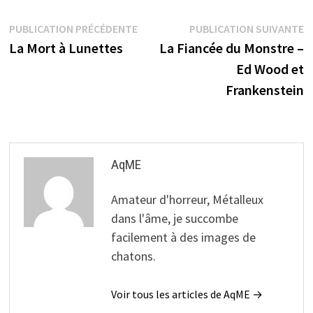
Navigation
Publication
P
PUBLICATION PRÉCÉDENTE
PUBLICATION SUIVANTE
précédente :
s
La Mort à Lunettes
La Fiancée du Monstre –
de
Ed Wood et
l’article
Frankenstein
AqME
Amateur d'horreur, Métalleux
dans l'âme, je succombe
facilement à des images de
chatons.
Voir tous les articles de AqME →