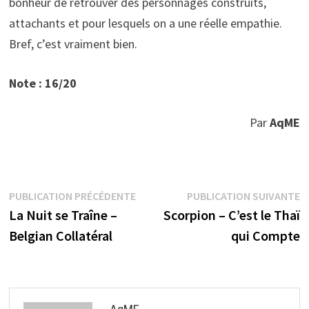
bonheur de retrouver des personnages construits,
attachants et pour lesquels on a une réelle empathie.
Bref, c’est vraiment bien.
Note : 16/20
Par
AqME
Navigation
Publication
P
PUBLICATION PRÉCÉDENTE
PUBLICATION SUIVANTE
précédente :
s
La Nuit se Traîne –
Scorpion – C’est le Thaï
de
Belgian Collatéral
qui Compte
l’article