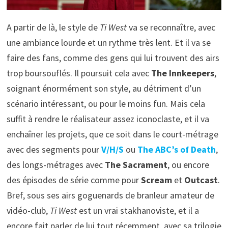
A partir de là, le style de
Ti West
va se reconnaître, avec
une ambiance lourde et un rythme très lent. Et il va se
faire des fans, comme des gens qui lui trouvent des airs
trop boursouflés. Il poursuit cela avec
The Innkeepers
,
soignant énormément son style, au détriment d’un
scénario intéressant, ou pour le moins fun. Mais cela
suffit à rendre le réalisateur assez iconoclaste, et il va
enchaîner les projets, que ce soit dans le court-métrage
avec des segments pour
V/H/S
ou
The ABC’s of Death
,
des longs-métrages avec
The Sacrament
, ou encore
des épisodes de série comme pour
Scream
et
Outcast
.
Bref, sous ses airs goguenards de branleur amateur de
vidéo-club,
Ti West
est un vrai stakhanoviste, et il a
encore fait parler de lui tout récemment, avec sa trilogie