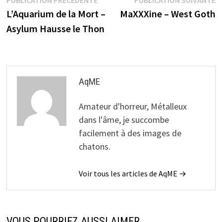
Navigation
précédente :
s
L’Aquarium de la Mort –
MaXXXine – West Goth
de
Asylum Hausse le Thon
l’article
AqME
Amateur d'horreur, Métalleux
dans l'âme, je succombe
facilement à des images de
chatons.
Voir tous les articles de AqME →
VOUS POURRIEZ AUSSI AIMER