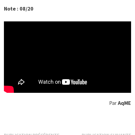
Note : 08/20
Par
AqME
Publication
P
PUBLICATION PRÉCÉDENTE
PUBLICATION SUIVANTE