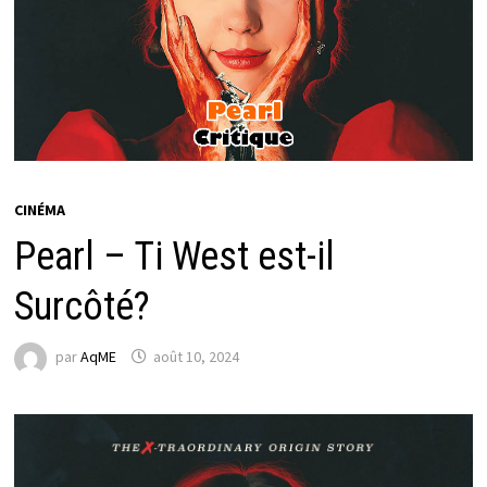
CINÉMA
Pearl – Ti West est-il
Surcôté?
par
AqME
août 10, 2024