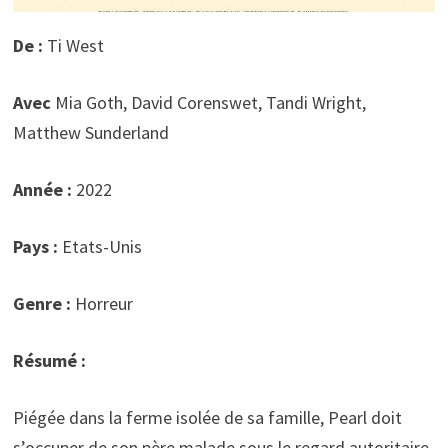
De :
Ti West
Avec
Mia Goth, David Corenswet, Tandi Wright,
Matthew Sunderland
Année :
2022
Pays :
Etats-Unis
Genre :
Horreur
Résumé :
Piégée dans la ferme isolée de sa famille, Pearl doit
s’occuper de son père malade sous le regard autoritaire