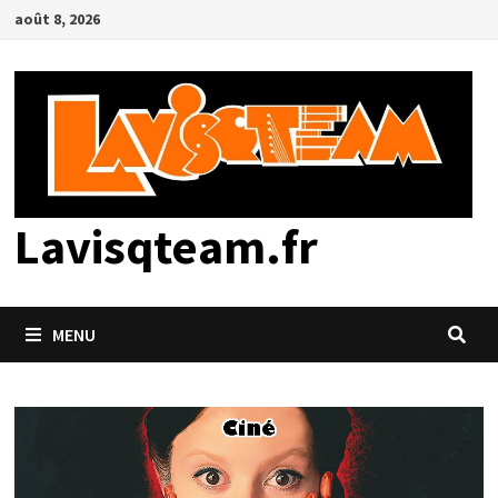
Passer
août 8, 2026
au
contenu
Lavisqteam.fr
MENU