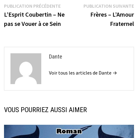
Navigation
Publication
P
PUBLICATION PRÉCÉDENTE
PUBLICATION SUIVANTE
précédente :
s
L’Esprit Coubertin – Ne
Frères – L’Amour
de
pas se Vouer à ce Sein
Fraternel
l’article
Dante
Voir tous les articles de Dante →
VOUS POURRIEZ AUSSI AIMER