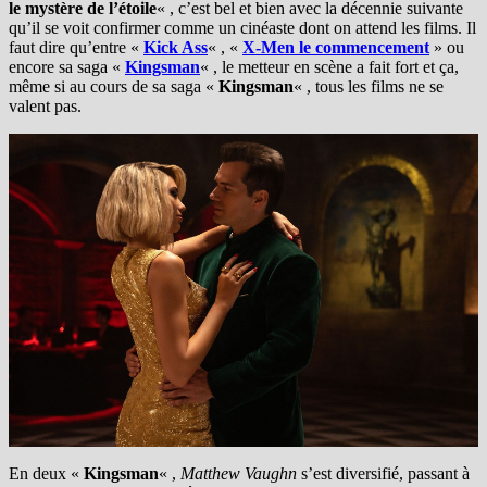
le mystère de l’étoile
« , c’est bel et bien avec la décennie suivante
qu’il se voit confirmer comme un cinéaste dont on attend les films. Il
faut dire qu’entre «
Kick Ass
« , «
X-Men le commencement
» ou
encore sa saga «
Kingsman
« , le metteur en scène a fait fort et ça,
même si au cours de sa saga «
Kingsman
« , tous les films ne se
valent pas.
En deux «
Kingsman
« ,
Matthew Vaughn
s’est diversifié, passant à