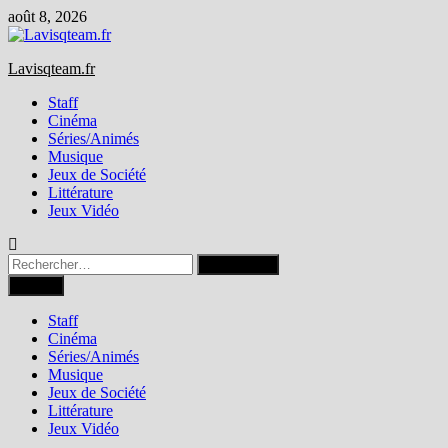
Passer
août 8, 2026
au
contenu
Lavisqteam.fr
Staff
Cinéma
Séries/Animés
Musique
Jeux de Société
Littérature
Jeux Vidéo
Rechercher :
Menu
Staff
Cinéma
Séries/Animés
Musique
Jeux de Société
Littérature
Jeux Vidéo