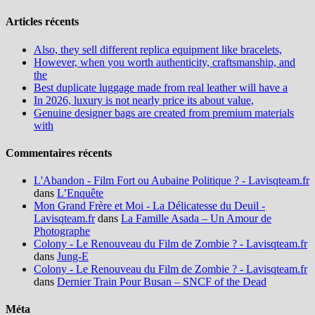
Articles récents
Also, they sell different replica equipment like bracelets,
However, when you worth authenticity, craftsmanship, and
the
Best duplicate luggage made from real leather will have a
In 2026, luxury is not nearly price its about value,
Genuine designer bags are created from premium materials
with
Commentaires récents
L'Abandon - Film Fort ou Aubaine Politique ? - Lavisqteam.fr
dans
L’Enquête
Mon Grand Frère et Moi - La Délicatesse du Deuil -
Lavisqteam.fr
dans
La Famille Asada – Un Amour de
Photographe
Colony - Le Renouveau du Film de Zombie ? - Lavisqteam.fr
dans
Jung-E
Colony - Le Renouveau du Film de Zombie ? - Lavisqteam.fr
dans
Dernier Train Pour Busan – SNCF of the Dead
Méta