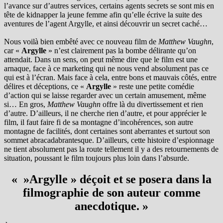
l’avance sur d’autres services, certains agents secrets se sont mis en
tête de kidnapper la jeune femme afin qu’elle écrive la suite des
aventures de l’agent Argylle, et ainsi découvrir un secret caché…
Nous voilà bien embêté avec ce nouveau film de
Matthew Vaughn
,
car «
Argylle
» n’est clairement pas la bombe délirante qu’on
attendait. Dans un sens, on peut même dire que le film est une
arnaque, face à ce marketing qui ne nous vend absolument pas ce
qui est à l’écran. Mais face à cela, entre bons et mauvais côtés, entre
délires et déceptions, ce «
Argylle
» reste une petite comédie
d’action qui se laisse regarder avec un certain amusement, même
si… En gros,
Matthew Vaughn
offre là du divertissement et rien
d’autre. D’ailleurs, il ne cherche rien d’autre, et pour apprécier le
film, il faut faire fi de sa montagne d’incohérences, son autre
montagne de facilités, dont certaines sont aberrantes et surtout son
sommet abracadabrantesque. D’ailleurs, cette histoire d’espionnage
ne tient absolument pas la route tellement il y a des retournements de
situation, poussant le film toujours plus loin dans l’absurde.
« »
Argylle
» déçoit et se posera dans la
filmographie de son auteur comme
anecdotique. »