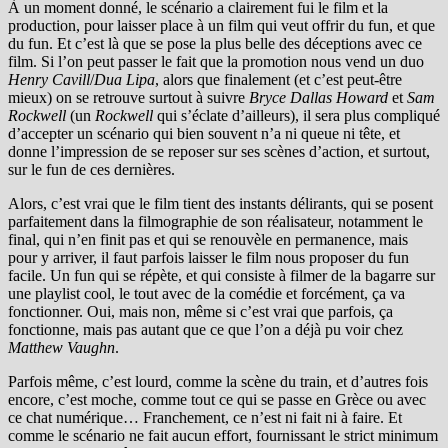
À un moment donné, le scénario a clairement fui le film et la
production, pour laisser place à un film qui veut offrir du fun, et que
du fun. Et c’est là que se pose la plus belle des déceptions avec ce
film. Si l’on peut passer le fait que la promotion nous vend un duo
Henry Cavill
/
Dua Lipa
, alors que finalement (et c’est peut-être
mieux) on se retrouve surtout à suivre
Bryce Dallas Howard
et
Sam
Rockwell
(un
Rockwell
qui s’éclate d’ailleurs), il sera plus compliqué
d’accepter un scénario qui bien souvent n’a ni queue ni tête, et
donne l’impression de se reposer sur ses scènes d’action, et surtout,
sur le fun de ces dernières.
Alors, c’est vrai que le film tient des instants délirants, qui se posent
parfaitement dans la filmographie de son réalisateur, notamment le
final, qui n’en finit pas et qui se renouvèle en permanence, mais
pour y arriver, il faut parfois laisser le film nous proposer du fun
facile. Un fun qui se répète, et qui consiste à filmer de la bagarre sur
une playlist cool, le tout avec de la comédie et forcément, ça va
fonctionner. Oui, mais non, même si c’est vrai que parfois, ça
fonctionne, mais pas autant que ce que l’on a déjà pu voir chez
Matthew Vaughn
.
Parfois même, c’est lourd, comme la scène du train, et d’autres fois
encore, c’est moche, comme tout ce qui se passe en Grèce ou avec
ce chat numérique… Franchement, ce n’est ni fait ni à faire. Et
comme le scénario ne fait aucun effort, fournissant le strict minimum