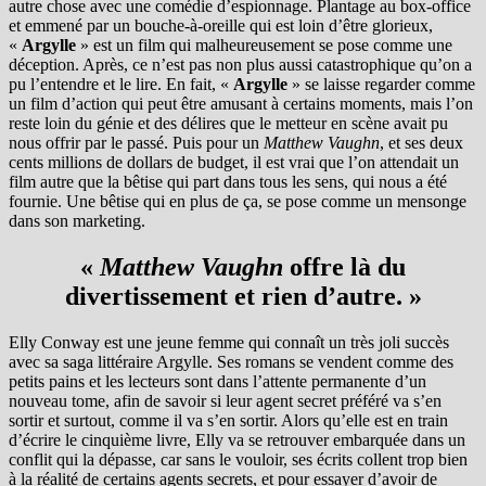
autre chose avec une comédie d’espionnage. Plantage au box-office
et emmené par un bouche-à-oreille qui est loin d’être glorieux,
«
Argylle
» est un film qui malheureusement se pose comme une
déception. Après, ce n’est pas non plus aussi catastrophique qu’on a
pu l’entendre et le lire. En fait, «
Argylle
» se laisse regarder comme
un film d’action qui peut être amusant à certains moments, mais l’on
reste loin du génie et des délires que le metteur en scène avait pu
nous offrir par le passé. Puis pour un
Matthew Vaughn
, et ses deux
cents millions de dollars de budget, il est vrai que l’on attendait un
film autre que la bêtise qui part dans tous les sens, qui nous a été
fournie. Une bêtise qui en plus de ça, se pose comme un mensonge
dans son marketing.
«
Matthew Vaughn
offre là du
divertissement et rien d’autre. »
Elly Conway est une jeune femme qui connaît un très joli succès
avec sa saga littéraire Argylle. Ses romans se vendent comme des
petits pains et les lecteurs sont dans l’attente permanente d’un
nouveau tome, afin de savoir si leur agent secret préféré va s’en
sortir et surtout, comme il va s’en sortir. Alors qu’elle est en train
d’écrire le cinquième livre, Elly va se retrouver embarquée dans un
conflit qui la dépasse, car sans le vouloir, ses écrits collent trop bien
à la réalité de certains agents secrets, et pour essayer d’avoir de