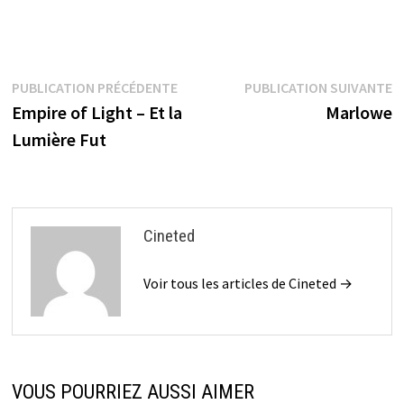
Navigation
Publication
P
PUBLICATION PRÉCÉDENTE
PUBLICATION SUIVANTE
précédente :
s
Empire of Light – Et la
Marlowe
de
Lumière Fut
l’article
Cineted
Voir tous les articles de Cineted →
VOUS POURRIEZ AUSSI AIMER