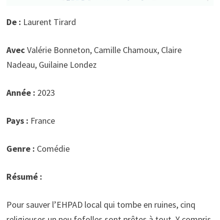
De :
Laurent Tirard
Avec
Valérie Bonneton, Camille Chamoux, Claire
Nadeau, Guilaine Londez
Année :
2023
Pays :
France
Genre :
Comédie
Résumé :
Pour sauver l’EHPAD local qui tombe en ruines, cinq
religieuses un peu fofolles sont prêtes à tout. Y compris