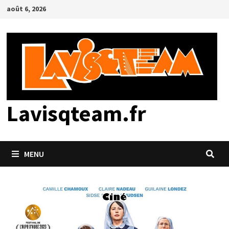
Passer
août 6, 2026
au
contenu
Lavisqteam.fr
MENU