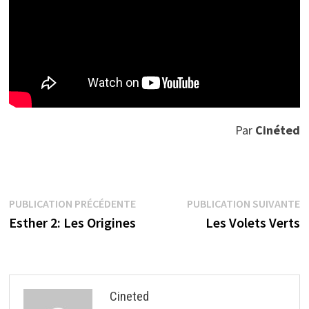
Par
Cinéted
Navigation
Publication
P
PUBLICATION PRÉCÉDENTE
PUBLICATION SUIVANTE
précédente :
s
Esther 2: Les Origines
Les Volets Verts
de
l’article
Cineted