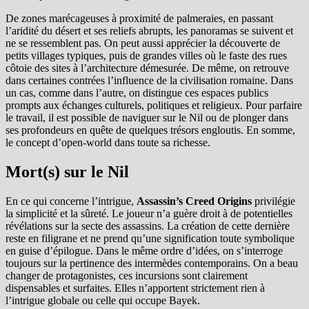
De zones marécageuses à proximité de palmeraies, en passant
l’aridité du désert et ses reliefs abrupts, les panoramas se suivent et
ne se ressemblent pas. On peut aussi apprécier la découverte de
petits villages typiques, puis de grandes villes où le faste des rues
côtoie des sites à l’architecture démesurée. De même, on retrouve
dans certaines contrées l’influence de la civilisation romaine. Dans
un cas, comme dans l’autre, on distingue ces espaces publics
prompts aux échanges culturels, politiques et religieux. Pour parfaire
le travail, il est possible de naviguer sur le Nil ou de plonger dans
ses profondeurs en quête de quelques trésors engloutis. En somme,
le concept d’open-world dans toute sa richesse.
Mort(s) sur le Nil
En ce qui concerne l’intrigue,
Assassin’s Creed Origins
privilégie
la simplicité et la sûreté. Le joueur n’a guère droit à de potentielles
révélations sur la secte des assassins. La création de cette dernière
reste en filigrane et ne prend qu’une signification toute symbolique
en guise d’épilogue. Dans le même ordre d’idées, on s’interroge
toujours sur la pertinence des intermèdes contemporains. On a beau
changer de protagonistes, ces incursions sont clairement
dispensables et surfaites. Elles n’apportent strictement rien à
l’intrigue globale ou celle qui occupe Bayek.