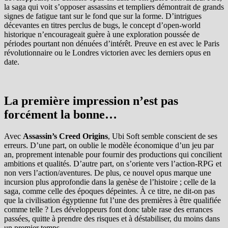
la saga qui voit s’opposer assassins et templiers démontrait de grands
signes de fatigue tant sur le fond que sur la forme. D’intrigues
décevantes en titres perclus de bugs, le concept d’open-world
historique n’encourageait guère à une exploration poussée de
périodes pourtant non dénuées d’intérêt. Preuve en est avec le Paris
révolutionnaire ou le Londres victorien avec les derniers opus en
date.
La première impression n’est pas
forcément la bonne…
Avec
Assassin’s Creed Origins
, Ubi Soft semble conscient de ses
erreurs. D’une part, on oublie le modèle économique d’un jeu par
an, proprement intenable pour fournir des productions qui concilient
ambitions et qualités. D’autre part, on s’oriente vers l’action-RPG et
non vers l’action/aventures. De plus, ce nouvel opus marque une
incursion plus approfondie dans la genèse de l’histoire ; celle de la
saga, comme celle des époques dépeintes. À ce titre, ne dit-on pas
que la civilisation égyptienne fut l’une des premières à être qualifiée
comme telle ? Les développeurs font donc table rase des errances
passées, quitte à prendre des risques et à déstabiliser, du moins dans
un premier temps.