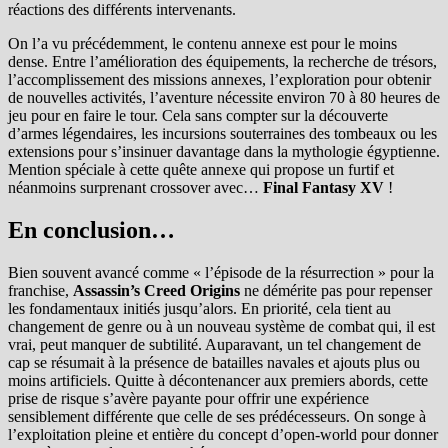
réactions des différents intervenants.
On l’a vu précédemment, le contenu annexe est pour le moins
dense. Entre l’amélioration des équipements, la recherche de trésors,
l’accomplissement des missions annexes, l’exploration pour obtenir
de nouvelles activités, l’aventure nécessite environ 70 à 80 heures de
jeu pour en faire le tour. Cela sans compter sur la découverte
d’armes légendaires, les incursions souterraines des tombeaux ou les
extensions pour s’insinuer davantage dans la mythologie égyptienne.
Mention spéciale à cette quête annexe qui propose un furtif et
néanmoins surprenant crossover avec…
Final Fantasy XV
!
En conclusion…
Bien souvent avancé comme « l’épisode de la résurrection » pour la
franchise,
Assassin’s Creed Origins
ne démérite pas pour repenser
les fondamentaux initiés jusqu’alors. En priorité, cela tient au
changement de genre ou à un nouveau système de combat qui, il est
vrai, peut manquer de subtilité. Auparavant, un tel changement de
cap se résumait à la présence de batailles navales et ajouts plus ou
moins artificiels. Quitte à décontenancer aux premiers abords, cette
prise de risque s’avère payante pour offrir une expérience
sensiblement différente que celle de ses prédécesseurs. On songe à
l’exploitation pleine et entière du concept d’open-world pour donner