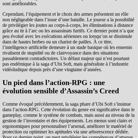
sont améliorables.
Cependant, l’équipement et le choix des armes présentent un rôle
non négligeable dans l’issue d’une bataille. Le joueur a la possibilité
de privilégier les joutes au corps-à-corps, les éliminations à distance
grâce au tir à l’arc ou les assassinats furtifs. Ce dernier point n’a que
peu évolué avec les exécutions aériennes ou lorsqu’on se dissimule
dans de hautes herbes ou un chariot de pailles. À ce titre,
l’intelligence artificielle demeure à un stade basique où les ennemis
rivalisent de stupidité ou de clairvoyance dans des situations
passablement contradictoires. Un défaut majeur qui n’est pourtant
pas endémique à la saga d’Ubi Soft, mais généraliste à l’industrie
vidéoludique depuis près d’une vingtaine d’années.
Un pied dans l’action-RPG : une
évolution sensible d’Assassin’s Creed
Comme évoqué précédemment, la saga phare d’Ubi Soft s’insinue
dans l’action-RPG. Cette évolution du genre est significative dans le
gameplay, comme le système de combats, mais aussi au niveau de la
gestion de l’inventaire et des équipements. Les menus sont clairs et
ergonomiques pour personnaliser l’arsenal, améliorer le matériel de
protection ou optimiser les aptitudes via une arborescence dédiée.
Pour ce dernier point, on peut privilégier les compétences d’attaque,