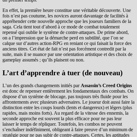
En effet, la première heure constitue une véritable découverte. Une
fois n’est pas coutume, les novices auront davantage de facilités à
appréhender cette nouvelle approche que les joueurs familiers de la
saga. Cela tient tout d’abord à ce mode de combat totalement
repensé qui oublie le système de contre-attaques. De prime abord,
on a l’impression que la démarche perd en subtilité, que l’on se
calque sur d’autres action-RPG en reniant ce qui faisait la force des
anciens titres. Cet état de fait n’est pas forcément contredit par la
suite, mais il se nuance par une orientation artistique et des choix de
gameplay assumés ; qu’ils plaisent ou non.
L’art d’apprendre à tuer (de nouveau)
L’un des grands changements initiés par
Assassin’s Creed Origins
est donc de repenser entièrement les fondamentaux des combats. On
dispose d’un système de blocage, pas toujours très fluide pour les
affrontements avec plusieurs adversaires. Le joueur doit aussi faire la
distinction entre les coups lourds (lents et dangereux) et légers (plus
rapides, mais moins forts). Au regard de la vitesse des ennemis, la
seconde approche est souvent la plus efficace pour ne pas leur
laisser le temps de répliquer. Toutefois, les combos ne peuvent
s’enchaîner indéfiniment, obligeant à faire preuve d’un minimum de
stratégie pour ne pas subir de contre-attaques. Certes, les aptitudes