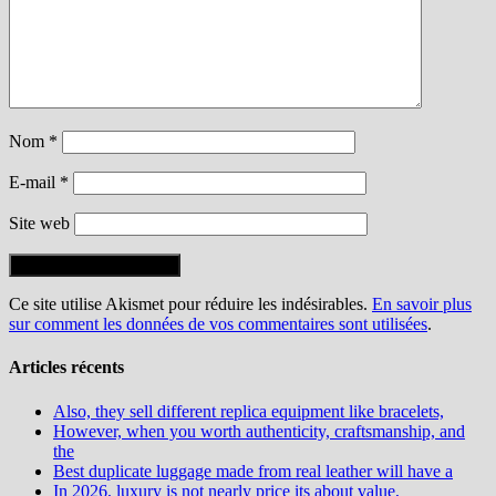
Nom
*
E-mail
*
Site web
Ce site utilise Akismet pour réduire les indésirables.
En savoir plus
sur comment les données de vos commentaires sont utilisées
.
Articles récents
Also, they sell different replica equipment like bracelets,
However, when you worth authenticity, craftsmanship, and
the
Best duplicate luggage made from real leather will have a
In 2026, luxury is not nearly price its about value,