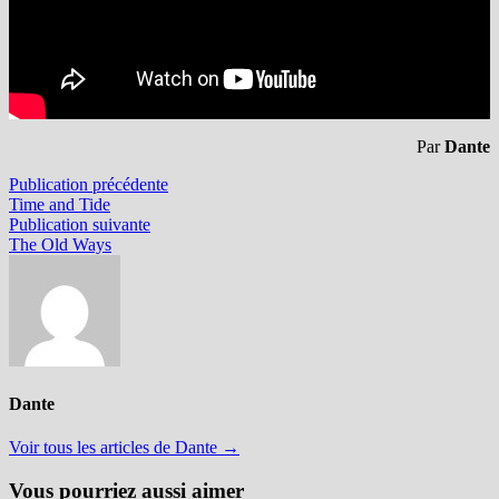
Par
Dante
Navigation
Publication
Publication précédente
précédente :
Time and Tide
de
Publication
Publication suivante
l’article
suivante :
The Old Ways
Dante
Voir tous les articles de Dante →
Vous pourriez aussi aimer