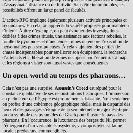
d’assassinat à distance ou de furtivité. Sans être innombrables, les
possibilités offrent un large panel de facultés.
L’action-RPG implique également plusieurs activités principales et
secondaires. En cela, on apprécie la variété proposée pour maintenir
l’intérêt. À titre d’exemple, on peut évoquer des investigations
dédiées à des crimes rituels, une assistance aux factions rebelles, la
fouille de pyramides et d’anciennes ruines ou encore l’exécution de
personnalités peu scrupuleuses. À cela s’ajoutent des parties de
chasse indispensables pour améliorer son équipement, la recherche
d’artefacts et la libération de zones occupées par l’ennemi. La map
et les régions à visiter sont aussi vastes que conséquentes.
Un open-world au temps des pharaons…
Cela n’est pas une surprise,
Assassin’s Creed
est réputé pour la
constance qualitative de ses reconstitutions historiques. L’immersion
en plein cœur de l’Égypte est proprement saisissante. Non seulement
on profite d’une cohérence géographique réelle, mais la disparité des
lieux et des paysages s’éloigne de la sempiternelle image désertique
ou du symbole des pyramides de Gizeh pour illustrer le pays des
pharaons. En l’occurrence, la luxuriance des berges du Nil permet
l’émergence d’un véritable écosystème, y compris avec sa faune
locale ; prédateurs, comme gibiers.