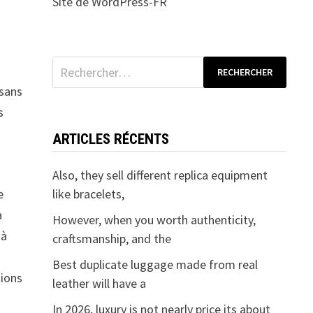
Site de WordPress-FR
Rechercher :
 sans
s
ARTICLES RÉCENTS
Also, they sell different replica equipment
e
like bracelets,
a
However, when you worth authenticity,
 à
craftsmanship, and the
Best duplicate luggage made from real
tions
leather will have a
In 2026, luxury is not nearly price its about