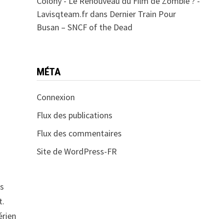
Colony - Le Renouveau du Film de Zombie ? -
Lavisqteam.fr
dans
Dernier Train Pour
Busan – SNCF of the Dead
MÉTA
Connexion
Flux des publications
Flux des commentaires
Site de WordPress-FR
is
t.
érien