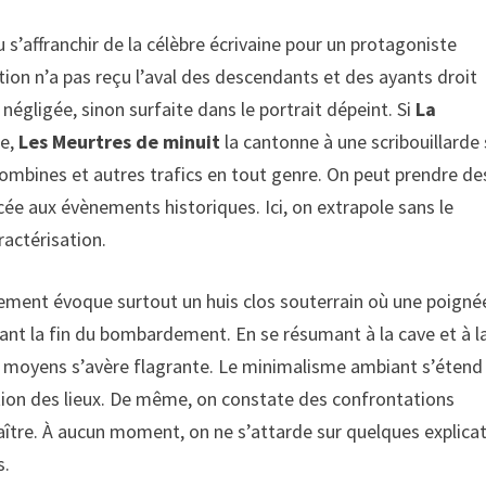
u s’affranchir de la célèbre écrivaine pour un protagoniste
ction n’a pas reçu l’aval des descendants et des ayants droit
 négligée, sinon surfaite dans le portrait dépeint. Si
La
ée,
Les Meurtres de minuit
la cantonne à une scribouillarde
ombines et autres trafics en tout genre. On peut prendre de
ncée aux évènements historiques. Ici, on extrapole sans le
ractérisation.
oulement évoque surtout un huis clos souterrain où une poigné
ant la fin du bombardement. En se résumant à la cave et à l
de moyens s’avère flagrante. Le minimalisme ambiant s’étend
tion des lieux. De même, on constate des confrontations
aître. À aucun moment, on ne s’attarde sur quelques explica
s.