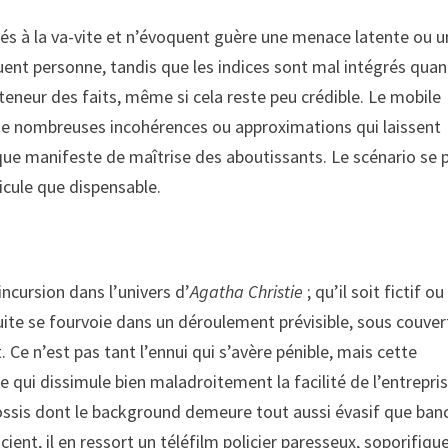
iés à la va-vite et n’évoquent guère une menace latente ou 
uent personne, tandis que les indices sont mal intégrés quand
 teneur des faits, même si cela reste peu crédible. Le mobile
de nombreuses incohérences ou approximations qui laissent
e manifeste de maîtrise des aboutissants. Le scénario se 
dicule que dispensable.
incursion dans l’univers d’
Agatha Christie
; qu’il soit fictif ou
uite se fourvoie dans un déroulement prévisible, sous couver
. Ce n’est pas tant l’ennui qui s’avère pénible, mais cette
qui dissimule bien maladroitement la facilité de l’entrepris
ssis dont le background demeure tout aussi évasif que banc
ent, il en ressort un téléfilm policier paresseux, soporifiqu