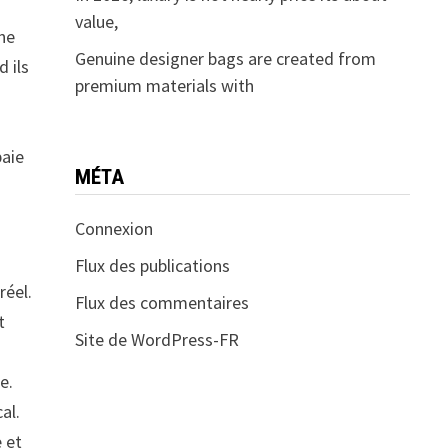
value,
une
Genuine designer bags are created from
 ils
premium materials with
paie
MÉTA
Connexion
Flux des publications
 réel.
Flux des commentaires
t
Site de WordPress-FR
e.
al.
e et