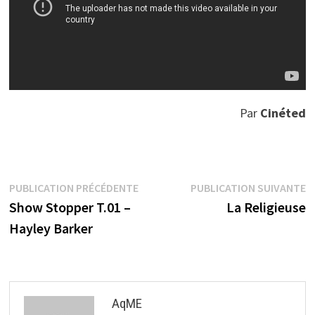
Par
Cinéted
Navigation
Publication
P
PUBLICATION PRÉCÉDENTE
PUBLICATION SUIVANTE
précédente :
s
Show Stopper T.01 –
La Religieuse
de
Hayley Barker
l’article
AqME