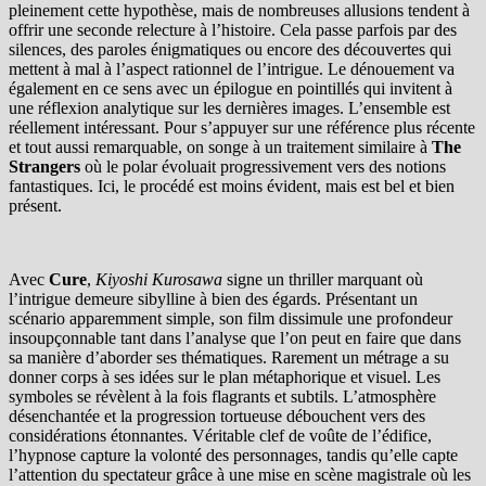
pleinement cette hypothèse, mais de nombreuses allusions tendent à
offrir une seconde relecture à l’histoire. Cela passe parfois par des
silences, des paroles énigmatiques ou encore des découvertes qui
mettent à mal à l’aspect rationnel de l’intrigue. Le dénouement va
également en ce sens avec un épilogue en pointillés qui invitent à
une réflexion analytique sur les dernières images. L’ensemble est
réellement intéressant. Pour s’appuyer sur une référence plus récente
et tout aussi remarquable, on songe à un traitement similaire à
The
Strangers
où le polar évoluait progressivement vers des notions
fantastiques. Ici, le procédé est moins évident, mais est bel et bien
présent.
Avec
Cure
,
Kiyoshi Kurosawa
signe un thriller marquant où
l’intrigue demeure sibylline à bien des égards. Présentant un
scénario apparemment simple, son film dissimule une profondeur
insoupçonnable tant dans l’analyse que l’on peut en faire que dans
sa manière d’aborder ses thématiques. Rarement un métrage a su
donner corps à ses idées sur le plan métaphorique et visuel. Les
symboles se révèlent à la fois flagrants et subtils. L’atmosphère
désenchantée et la progression tortueuse débouchent vers des
considérations étonnantes. Véritable clef de voûte de l’édifice,
l’hypnose capture la volonté des personnages, tandis qu’elle capte
l’attention du spectateur grâce à une mise en scène magistrale où les