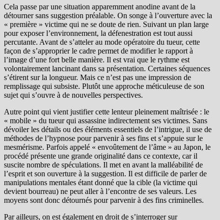
Cela passe par une situation apparemment anodine avant de la
détourner sans suggestion préalable. On songe à l’ouverture avec la
« première » victime qui ne se doute de rien. Suivant un plan large
pour exposer l’environnement, la défenestration est tout aussi
percutante. Avant de s’atteler au mode opératoire du tueur, cette
façon de s’approprier le cadre permet de modifier le rapport à
l’image d’une fort belle manière. Il est vrai que le rythme est
volontairement lancinant dans sa présentation. Certaines séquences
s’étirent sur la longueur. Mais ce n’est pas une impression de
remplissage qui subsiste. Plutôt une approche méticuleuse de son
sujet qui s’ouvre à de nouvelles perspectives.
Autre point qui vient justifier cette lenteur pleinement maîtrisée : le
« mobile » du tueur qui assassine indirectement ses victimes. Sans
dévoiler les détails ou des éléments essentiels de l’intrigue, il use de
méthodes de l’hypnose pour parvenir à ses fins et s’appuie sur le
mesmérisme. Parfois appelé « envoûtement de l’âme » au Japon, le
procédé présente une grande originalité dans ce contexte, car il
suscite nombre de spéculations. Il met en avant la malléabilité de
l’esprit et son ouverture à la suggestion. Il est difficile de parler de
manipulations mentales étant donné que la cible (la victime qui
devient bourreau) ne peut aller à l’encontre de ses valeurs. Les
moyens sont donc détournés pour parvenir à des fins criminelles.
Par ailleurs, on est également en droit de s’interroger sur