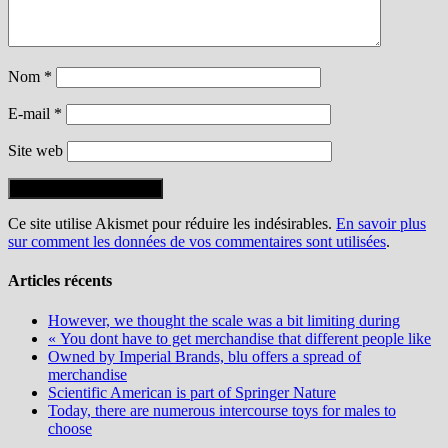
Nom
*
E-mail
*
Site web
Ce site utilise Akismet pour réduire les indésirables.
En savoir plus
sur comment les données de vos commentaires sont utilisées
.
Articles récents
However, we thought the scale was a bit limiting during
« You dont have to get merchandise that different people like
Owned by Imperial Brands, blu offers a spread of
merchandise
Scientific American is part of Springer Nature
Today, there are numerous intercourse toys for males to
choose