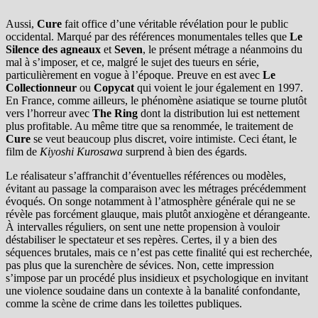
Aussi,
Cure
fait office d’une véritable révélation pour le public
occidental. Marqué par des références monumentales telles que
Le
Silence des agneaux
et
Seven
, le présent métrage a néanmoins du
mal à s’imposer, et ce, malgré le sujet des tueurs en série,
particulièrement en vogue à l’époque. Preuve en est avec
Le
Collectionneur
ou
Copycat
qui voient le jour également en 1997.
En France, comme ailleurs, le phénomène asiatique se tourne plutôt
vers l’horreur avec
The Ring
dont la distribution lui est nettement
plus profitable. Au même titre que sa renommée, le traitement de
Cure
se veut beaucoup plus discret, voire intimiste. Ceci étant, le
film de
Kiyoshi Kurosawa
surprend à bien des égards.
Le réalisateur s’affranchit d’éventuelles références ou modèles,
évitant au passage la comparaison avec les métrages précédemment
évoqués. On songe notamment à l’atmosphère générale qui ne se
révèle pas forcément glauque, mais plutôt anxiogène et dérangeante.
À intervalles réguliers, on sent une nette propension à vouloir
déstabiliser le spectateur et ses repères. Certes, il y a bien des
séquences brutales, mais ce n’est pas cette finalité qui est recherchée,
pas plus que la surenchère de sévices. Non, cette impression
s’impose par un procédé plus insidieux et psychologique en invitant
une violence soudaine dans un contexte à la banalité confondante,
comme la scène de crime dans les toilettes publiques.