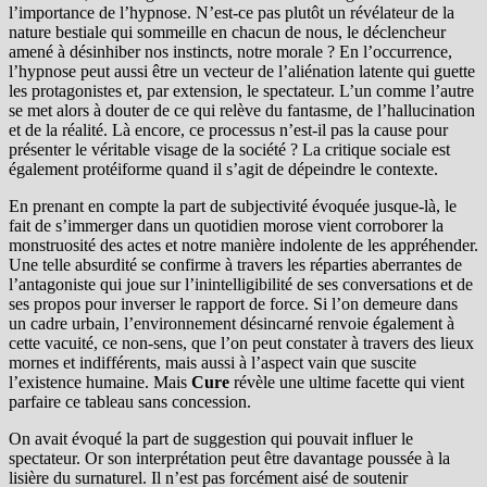
l’importance de l’hypnose. N’est-ce pas plutôt un révélateur de la
nature bestiale qui sommeille en chacun de nous, le déclencheur
amené à désinhiber nos instincts, notre morale ? En l’occurrence,
l’hypnose peut aussi être un vecteur de l’aliénation latente qui guette
les protagonistes et, par extension, le spectateur. L’un comme l’autre
se met alors à douter de ce qui relève du fantasme, de l’hallucination
et de la réalité. Là encore, ce processus n’est-il pas la cause pour
présenter le véritable visage de la société ? La critique sociale est
également protéiforme quand il s’agit de dépeindre le contexte.
En prenant en compte la part de subjectivité évoquée jusque-là, le
fait de s’immerger dans un quotidien morose vient corroborer la
monstruosité des actes et notre manière indolente de les appréhender.
Une telle absurdité se confirme à travers les réparties aberrantes de
l’antagoniste qui joue sur l’inintelligibilité de ses conversations et de
ses propos pour inverser le rapport de force. Si l’on demeure dans
un cadre urbain, l’environnement désincarné renvoie également à
cette vacuité, ce non-sens, que l’on peut constater à travers des lieux
mornes et indifférents, mais aussi à l’aspect vain que suscite
l’existence humaine. Mais
Cure
révèle une ultime facette qui vient
parfaire ce tableau sans concession.
On avait évoqué la part de suggestion qui pouvait influer le
spectateur. Or son interprétation peut être davantage poussée à la
lisière du surnaturel. Il n’est pas forcément aisé de soutenir