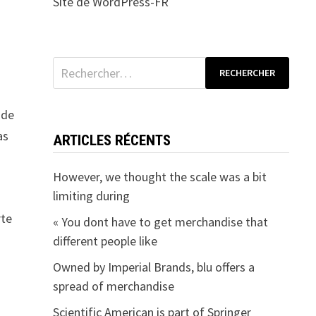
Site de WordPress-FR
Rechercher :
 de
as
ARTICLES RÉCENTS
However, we thought the scale was a bit
limiting during
rte
« You dont have to get merchandise that
different people like
Owned by Imperial Brands, blu offers a
spread of merchandise
Scientific American is part of Springer