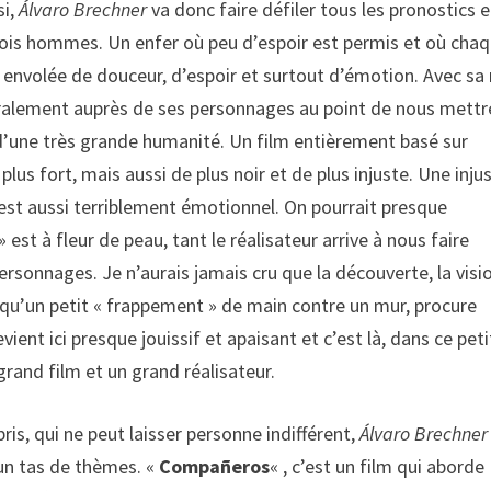
si,
Álvaro Brechner
va donc faire défiler tous les pronostics e
trois hommes. Un enfer où peu d’espoir est permis et où cha
 envolée de douceur, d’espoir et surtout d’émotion. Avec sa
éralement auprès de ses personnages au point de nous mettr
d’une très grande humanité. Un film entièrement basé sur
plus fort, mais aussi de plus noir et de plus injuste. Une inju
i est aussi terriblement émotionnel. On pourrait presque
» est à fleur de peau, tant le réalisateur arrive à nous faire
rsonnages. Je n’aurais jamais cru que la découverte, la visi
 qu’un petit « frappement » de main contre un mur, procure
nt ici presque jouissif et apaisant et c’est là, dans ce peti
grand film et un grand réalisateur.
is, qui ne peut laisser personne indifférent,
Álvaro Brechner
 un tas de thèmes. «
Compañeros
« , c’est un film qui aborde