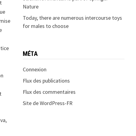
t
Nature
que
Today, there are numerous intercourse toys
 mise
for males to choose
e
stice
MÉTA
Connexion
on
Flux des publications
Flux des commentaires
t
Site de WordPress-FR
va,