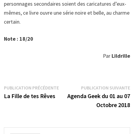
personnages secondaires soient des caricatures d’eux-
mêmes, ce livre ouvre une série noire et belle, au charme
certain.
Note : 18/20
Par
Lildrille
Navigation
Publication
P
PUBLICATION PRÉCÉDENTE
PUBLICATION SUIVANTE
précédente :
s
La Fille de tes Rêves
Agenda Geek du 01 au 07
de
Octobre 2018
l’article