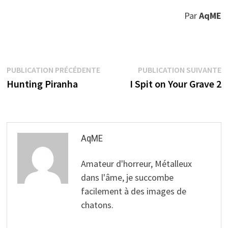
Par
AqME
Navigation
Publication
P
PUBLICATION PRÉCÉDENTE
PUBLICATION SUIVANTE
précédente :
s
Hunting Piranha
I Spit on Your Grave 2
de
l’article
AqME
Amateur d'horreur, Métalleux
dans l'âme, je succombe
facilement à des images de
chatons.